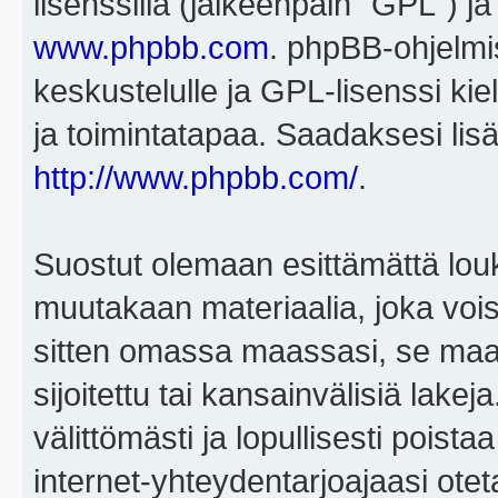
lisenssillä (jälkeenpäin "GPL") j
www.phpbb.com
. phpBB-ohjelmis
keskustelulle ja GPL-lisenssi kie
ja toimintatapaa. Saadaksesi lisä
http://www.phpbb.com/
.
Suostut olemaan esittämättä louk
muutakaan materiaalia, joka voisi
sitten omassa maassasi, se maa, 
sijoitettu tai kansainvälisiä lake
välittömästi ja lopullisesti poista
internet-yhteydentarjoajaasi otet