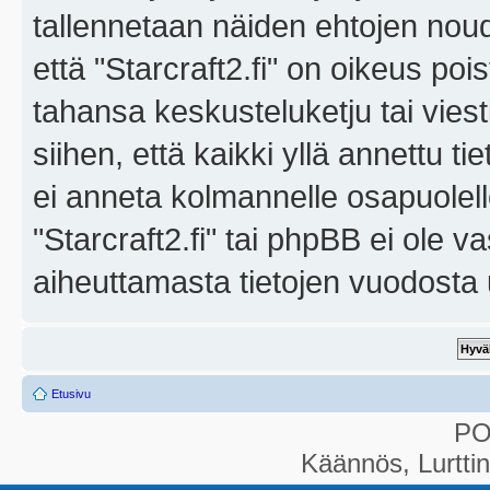
tallennetaan näiden ehtojen noud
että "Starcraft2.fi" on oikeus poi
tahansa keskusteluketju tai vies
siihen, että kaikki yllä annettu ti
ei anneta kolmannelle osapuolel
"Starcraft2.fi" tai phpBB ei ole 
aiheuttamasta tietojen vuodosta ul
Etusivu
P
Käännös, Lurtti