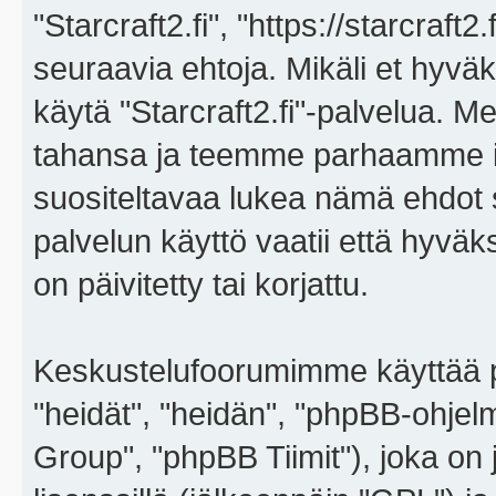
"Starcraft2.fi", "https://starcraft
seuraavia ehtoja. Mikäli et hyväks
käytä "Starcraft2.fi"-palvelua. 
tahansa ja teemme parhaamme i
suositeltavaa lukea nämä ehdot sä
palvelun käyttö vaatii että hyvä
on päivitetty tai korjattu.
Keskustelufoorumimme käyttää p
"heidät", "heidän", "phpBB-ohje
Group", "phpBB Tiimit"), joka on j