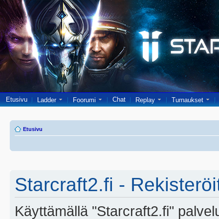
Etusivu
Chat
Ladder
Foorumi
Replay
Turnaukset
Etusivu
Starcraft2.fi - Rekisterö
Käyttämällä "Starcraft2.fi" palve