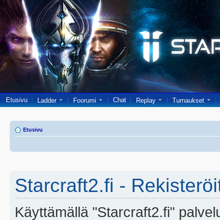
Etusivu
Chat
Ladder
Foorumi
Replay
Turnaukset
Etusivu
Starcraft2.fi - Rekisterö
Käyttämällä "Starcraft2.fi" palve