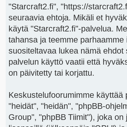
"Starcraft2.fi", "https://starcraft
seuraavia ehtoja. Mikäli et hyväks
käytä "Starcraft2.fi"-palvelua. 
tahansa ja teemme parhaamme i
suositeltavaa lukea nämä ehdot sä
palvelun käyttö vaatii että hyvä
on päivitetty tai korjattu.
Keskustelufoorumimme käyttää p
"heidät", "heidän", "phpBB-ohje
Group", "phpBB Tiimit"), joka on j