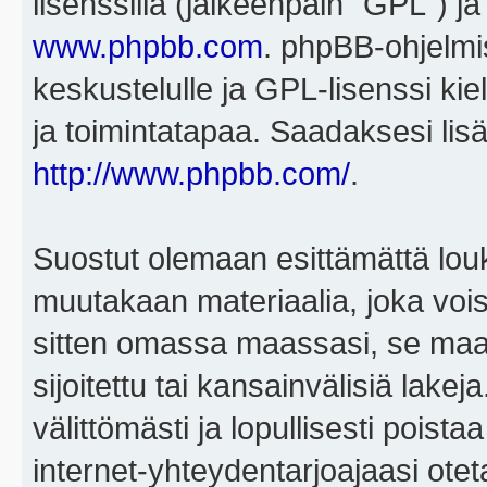
lisenssillä (jälkeenpäin "GPL") j
www.phpbb.com
. phpBB-ohjelmis
keskustelulle ja GPL-lisenssi kie
ja toimintatapaa. Saadaksesi lisä
http://www.phpbb.com/
.
Suostut olemaan esittämättä louk
muutakaan materiaalia, joka voisi
sitten omassa maassasi, se maa, 
sijoitettu tai kansainvälisiä lake
välittömästi ja lopullisesti poista
internet-yhteydentarjoajaasi otet