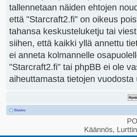
tallennetaan näiden ehtojen noud
että "Starcraft2.fi" on oikeus poi
tahansa keskusteluketju tai vies
siihen, että kaikki yllä annettu ti
ei anneta kolmannelle osapuolel
"Starcraft2.fi" tai phpBB ei ole 
aiheuttamasta tietojen vuodosta ul
Etusivu
P
Käännös, Lurtti