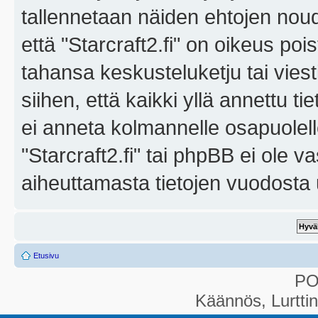
tallennetaan näiden ehtojen noud
että "Starcraft2.fi" on oikeus poi
tahansa keskusteluketju tai vies
siihen, että kaikki yllä annettu ti
ei anneta kolmannelle osapuolel
"Starcraft2.fi" tai phpBB ei ole 
aiheuttamasta tietojen vuodosta ul
Etusivu
P
Käännös, Lurtti