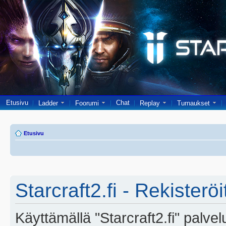
Etusivu
Chat
Ladder
Foorumi
Replay
Turnaukset
Etusivu
Starcraft2.fi - Rekisterö
Käyttämällä "Starcraft2.fi" palve