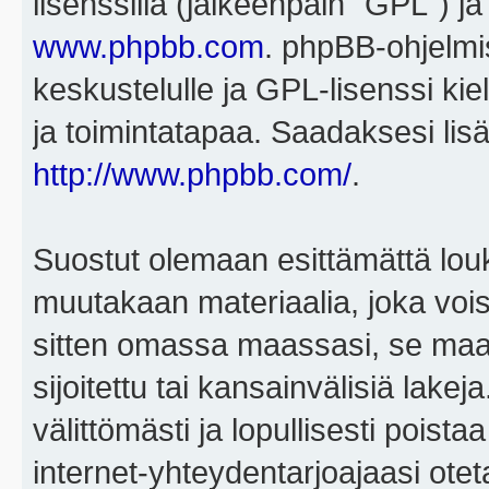
lisenssillä (jälkeenpäin "GPL") j
www.phpbb.com
. phpBB-ohjelmis
keskustelulle ja GPL-lisenssi kie
ja toimintatapaa. Saadaksesi lisä
http://www.phpbb.com/
.
Suostut olemaan esittämättä louk
muutakaan materiaalia, joka voisi
sitten omassa maassasi, se maa, 
sijoitettu tai kansainvälisiä lake
välittömästi ja lopullisesti poista
internet-yhteydentarjoajaasi otet