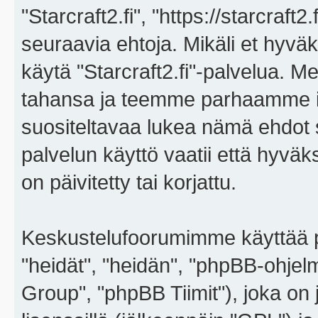
"Starcraft2.fi", "https://starcraft
seuraavia ehtoja. Mikäli et hyväks
käytä "Starcraft2.fi"-palvelua. 
tahansa ja teemme parhaamme i
suositeltavaa lukea nämä ehdot sä
palvelun käyttö vaatii että hyvä
on päivitetty tai korjattu.
Keskustelufoorumimme käyttää p
"heidät", "heidän", "phpBB-ohje
Group", "phpBB Tiimit"), joka on j