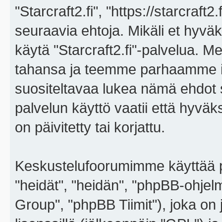
"Starcraft2.fi", "https://starcraft
seuraavia ehtoja. Mikäli et hyväks
käytä "Starcraft2.fi"-palvelua. 
tahansa ja teemme parhaamme i
suositeltavaa lukea nämä ehdot sä
palvelun käyttö vaatii että hyvä
on päivitetty tai korjattu.
Keskustelufoorumimme käyttää p
"heidät", "heidän", "phpBB-ohje
Group", "phpBB Tiimit"), joka on j