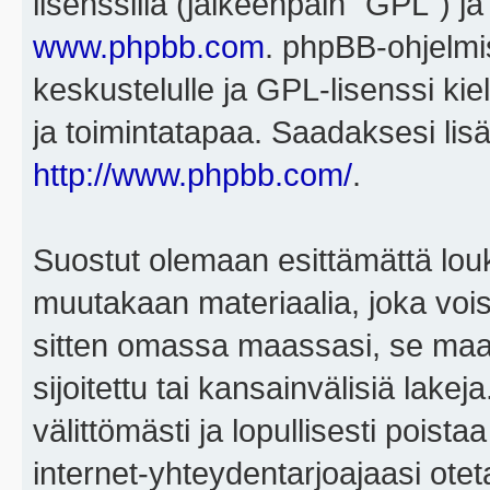
lisenssillä (jälkeenpäin "GPL") j
www.phpbb.com
. phpBB-ohjelmis
keskustelulle ja GPL-lisenssi kie
ja toimintatapaa. Saadaksesi lisä
http://www.phpbb.com/
.
Suostut olemaan esittämättä louk
muutakaan materiaalia, joka voisi
sitten omassa maassasi, se maa, 
sijoitettu tai kansainvälisiä lake
välittömästi ja lopullisesti poista
internet-yhteydentarjoajaasi otet