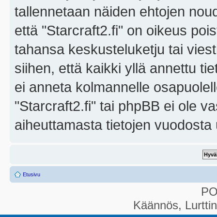
tallennetaan näiden ehtojen noud
että "Starcraft2.fi" on oikeus poi
tahansa keskusteluketju tai vies
siihen, että kaikki yllä annettu ti
ei anneta kolmannelle osapuolel
"Starcraft2.fi" tai phpBB ei ole 
aiheuttamasta tietojen vuodosta ul
Etusivu
P
Käännös, Lurtti