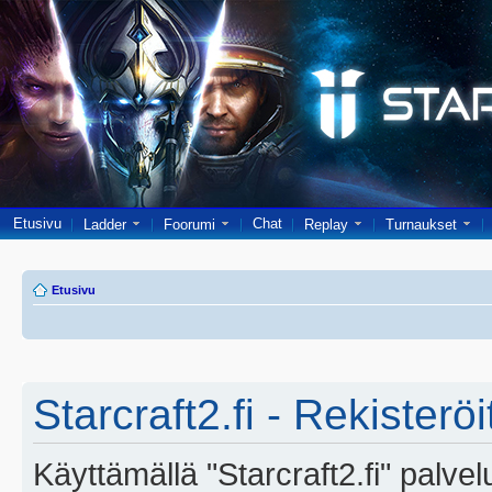
Etusivu
Chat
Ladder
Foorumi
Replay
Turnaukset
Etusivu
Starcraft2.fi - Rekisterö
Käyttämällä "Starcraft2.fi" palve