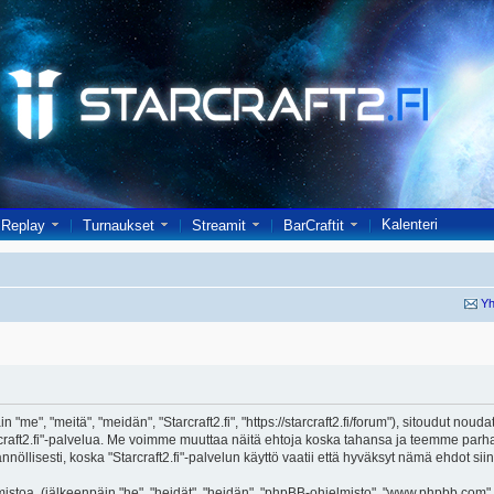
Kalenteri
Replay
Turnaukset
Streamit
BarCraftit
Yh
in "me", "meitä", "meidän", "Starcraft2.fi", "https://starcraft2.fi/forum"), sitoudut no
"Starcraft2.fi"-palvelua. Me voimme muuttaa näitä ehtoja koska tahansa ja teemme 
öllisesti, koska "Starcraft2.fi"-palvelun käyttö vaatii että hyväksyt nämä ehdot siin
toa, (jälkeenpäin "he", "heidät", "heidän", "phpBB-ohjelmisto", "www.phpbb.com", 