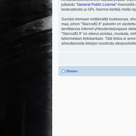
julkaistu "
General Public License
"-lisenssill
keskustelulle ja GPL-lisenssi kieltää meitä ra
Suostut olemaan esittämättä loukkaavaa, viha
maa, johon "Starcraft2.fi"-palvelin on sijoitett
tarvittaessa internet-yhteydentarjoajaasi otet
"Starcraft2.fi" on oikeus poistaa, muokata, sii
tallennetaan tietokantaan. Tätä tietoa ei ann
aiheuttamasta tietojen vuodosta ulkopuolisille
Etusivu