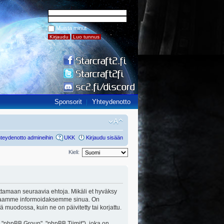
Muista minut
Sponsorit
Yhteydenotto
teydenotto admineihin
UKK
Kirjaudu sisään
Kieli:
udattamaan seuraavia ehtoja. Mikäli et hyväksy
parhaamme informoidaksemme sinua. On
ä muodossa, kuin ne on päivitetty tai korjattu.
"phpBB Group", "phpBB Tiimit"), joka on