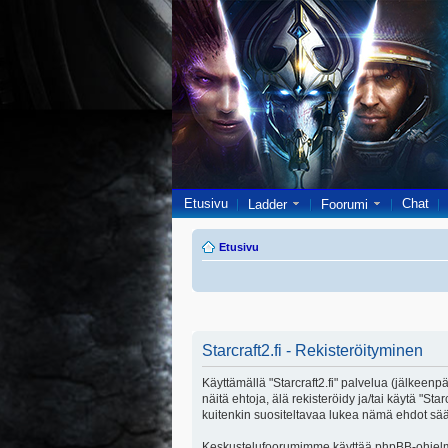
Etusivu
Chat
Ladder
Foorumi
Etusivu
Starcraft2.fi - Rekisteröityminen
Käyttämällä "Starcraft2.fi" palvelua (jälkeenpä
näitä ehtoja, älä rekisteröidy ja/tai käytä 
kuitenkin suositeltavaa lukea nämä ehdot säänn
Keskustelufoorumimme käyttää phpBB-ohjelmis