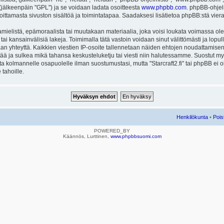
ä (jälkeenpäin "GPL") ja se voidaan ladata osoitteesta
www.phpbb.com
. phpBB-ohjel
joittamasta sivuston sisältöä ja toimintatapaa. Saadaksesi lisätietoa phpBB:stä vier
mielistä, epämoraalista tai muutakaan materiaalia, joka voisi loukata voimassa ole
u tai kansainvälisiä lakeja. Toimimalla tätä vastoin voidaan sinut välittömästi ja lopull
aan yhteyttä. Kaikkien viestien IP-osoite tallennetaan näiden ehtojen noudattamisen 
rtää ja sulkea mikä tahansa keskusteluketju tai viesti niin halutessamme. Suostut myös
eta kolmannelle osapuolelle ilman suostumustasi, mutta "Starcraft2.fi" tai phpBB ei
 tahoille.
Henkilökunta
•
Pois
POWERED_BY
Käännös, Lurttinen,
www.phpbbsuomi.com