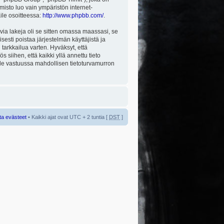
misto luo vain ympäristön internet-
aile osoitteessa:
http://www.phpbb.com/
.
via lakeja oli se sitten omassa maassasi, se
isesti poistaa järjestelmän käyttäjistä ja
tarkkailua varten. Hyväksyt, että
 siihen, että kaikki yllä annettu tieto
 ole vastuussa mahdollisen tietoturvamurron
ta evästeet
• Kaikki ajat ovat UTC + 2 tuntia [
DST
]