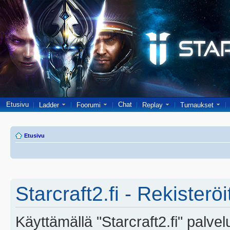
Etusivu
Chat
Ladder
Foorumi
Replay
Turnaukset
Etusivu
Starcraft2.fi - Rekisterö
Käyttämällä "Starcraft2.fi" palve