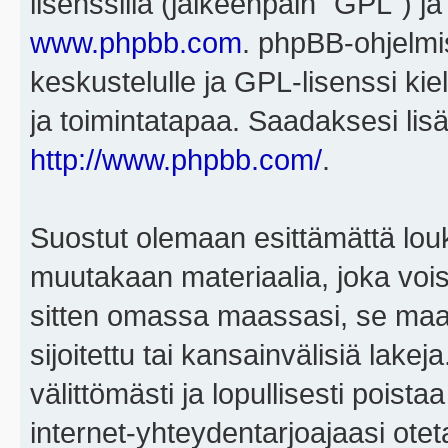
lisenssillä (jälkeenpäin "GPL") j
www.phpbb.com
. phpBB-ohjelmis
keskustelulle ja GPL-lisenssi kie
ja toimintatapaa. Saadaksesi lisä
http://www.phpbb.com/
.
Suostut olemaan esittämättä louk
muutakaan materiaalia, joka voisi
sitten omassa maassasi, se maa, 
sijoitettu tai kansainvälisiä lake
välittömästi ja lopullisesti poista
internet-yhteydentarjoajaasi otet