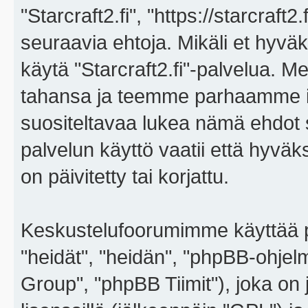
"Starcraft2.fi", "https://starcraft
seuraavia ehtoja. Mikäli et hyväks
käytä "Starcraft2.fi"-palvelua. 
tahansa ja teemme parhaamme i
suositeltavaa lukea nämä ehdot sä
palvelun käyttö vaatii että hyvä
on päivitetty tai korjattu.
Keskustelufoorumimme käyttää p
"heidät", "heidän", "phpBB-ohje
Group", "phpBB Tiimit"), joka on j