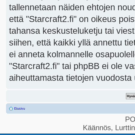
tallennetaan näiden ehtojen noud
että "Starcraft2.fi" on oikeus poi
tahansa keskusteluketju tai vies
siihen, että kaikki yllä annettu ti
ei anneta kolmannelle osapuolel
"Starcraft2.fi" tai phpBB ei ole 
aiheuttamasta tietojen vuodosta ul
Etusivu
P
Käännös, Lurtti