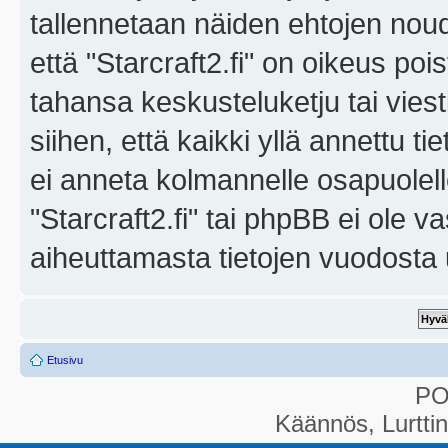
tallennetaan näiden ehtojen noud
että "Starcraft2.fi" on oikeus poi
tahansa keskusteluketju tai vies
siihen, että kaikki yllä annettu ti
ei anneta kolmannelle osapuolel
"Starcraft2.fi" tai phpBB ei ole 
aiheuttamasta tietojen vuodosta ul
Etusivu
P
Käännös, Lurtti