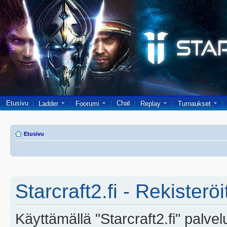
Etusivu
Chat
Ladder
Foorumi
Replay
Turnaukset
Etusivu
Starcraft2.fi - Rekisterö
Käyttämällä "Starcraft2.fi" palve