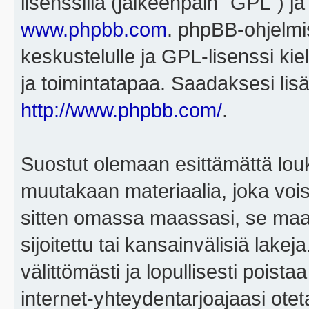
lisenssillä (jälkeenpäin "GPL") j
www.phpbb.com
. phpBB-ohjelmis
keskustelulle ja GPL-lisenssi kie
ja toimintatapaa. Saadaksesi lisä
http://www.phpbb.com/
.
Suostut olemaan esittämättä louk
muutakaan materiaalia, joka voisi
sitten omassa maassasi, se maa, 
sijoitettu tai kansainvälisiä lake
välittömästi ja lopullisesti poista
internet-yhteydentarjoajaasi otet