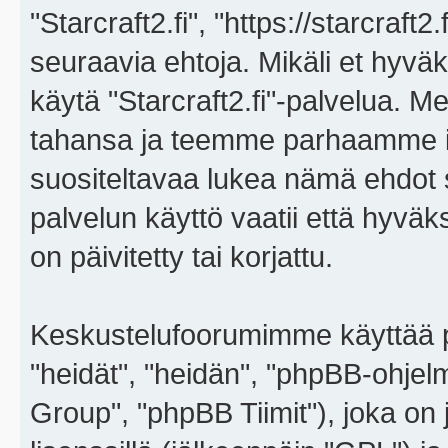
"Starcraft2.fi", "https://starcraft
seuraavia ehtoja. Mikäli et hyväks
käytä "Starcraft2.fi"-palvelua. 
tahansa ja teemme parhaamme i
suositeltavaa lukea nämä ehdot sä
palvelun käyttö vaatii että hyvä
on päivitetty tai korjattu.
Keskustelufoorumimme käyttää p
"heidät", "heidän", "phpBB-ohje
Group", "phpBB Tiimit"), joka on j