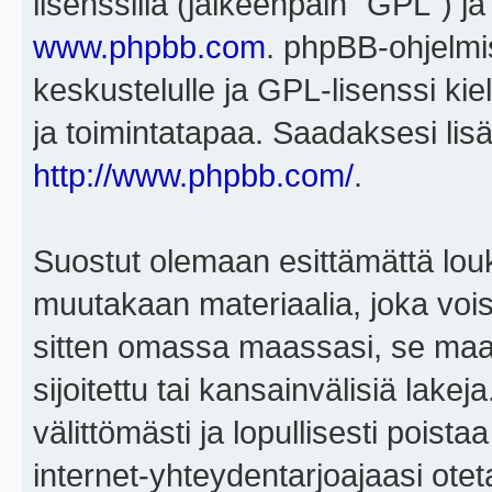
lisenssillä (jälkeenpäin "GPL") j
www.phpbb.com
. phpBB-ohjelmis
keskustelulle ja GPL-lisenssi kie
ja toimintatapaa. Saadaksesi lisä
http://www.phpbb.com/
.
Suostut olemaan esittämättä louk
muutakaan materiaalia, joka voisi
sitten omassa maassasi, se maa, 
sijoitettu tai kansainvälisiä lake
välittömästi ja lopullisesti poista
internet-yhteydentarjoajaasi otet