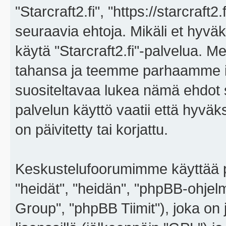
"Starcraft2.fi", "https://starcraft
seuraavia ehtoja. Mikäli et hyväks
käytä "Starcraft2.fi"-palvelua. 
tahansa ja teemme parhaamme i
suositeltavaa lukea nämä ehdot sä
palvelun käyttö vaatii että hyvä
on päivitetty tai korjattu.
Keskustelufoorumimme käyttää p
"heidät", "heidän", "phpBB-ohje
Group", "phpBB Tiimit"), joka on j