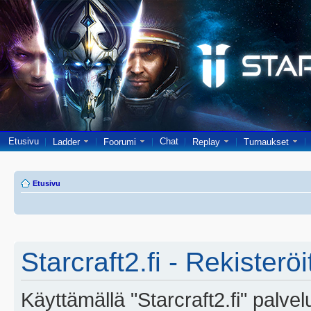
Etusivu
Chat
Ladder
Foorumi
Replay
Turnaukset
Etusivu
Starcraft2.fi - Rekisterö
Käyttämällä "Starcraft2.fi" palve