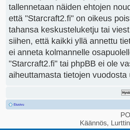
tallennetaan näiden ehtojen noud
että "Starcraft2.fi" on oikeus poi
tahansa keskusteluketju tai vies
siihen, että kaikki yllä annettu ti
ei anneta kolmannelle osapuolel
"Starcraft2.fi" tai phpBB ei ole 
aiheuttamasta tietojen vuodosta ul
Etusivu
P
Käännös, Lurtti