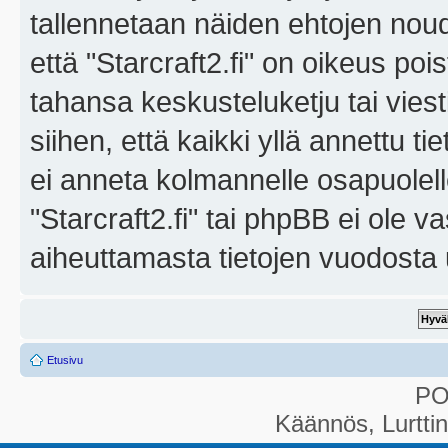
tallennetaan näiden ehtojen noud
että "Starcraft2.fi" on oikeus poi
tahansa keskusteluketju tai vies
siihen, että kaikki yllä annettu ti
ei anneta kolmannelle osapuolel
"Starcraft2.fi" tai phpBB ei ole 
aiheuttamasta tietojen vuodosta ul
Etusivu
P
Käännös, Lurtti