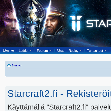
Etusivu
Chat
Ladder
Foorumi
Replay
Turnaukset
Etusivu
Starcraft2.fi - Rekisterö
Käyttämällä "Starcraft2.fi" palve