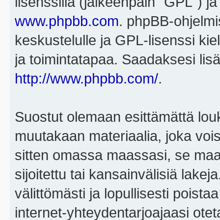
lisenssillä (jälkeenpäin "GPL") j
www.phpbb.com
. phpBB-ohjelmis
keskustelulle ja GPL-lisenssi kie
ja toimintatapaa. Saadaksesi lisä
http://www.phpbb.com/
.
Suostut olemaan esittämättä louk
muutakaan materiaalia, joka voisi
sitten omassa maassasi, se maa, 
sijoitettu tai kansainvälisiä lake
välittömästi ja lopullisesti poista
internet-yhteydentarjoajaasi otet