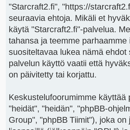
"Starcraft2.fi", "https://starcraft
seuraavia ehtoja. Mikäli et hyväks
käytä "Starcraft2.fi"-palvelua. 
tahansa ja teemme parhaamme i
suositeltavaa lukea nämä ehdot sä
palvelun käyttö vaatii että hyvä
on päivitetty tai korjattu.
Keskustelufoorumimme käyttää p
"heidät", "heidän", "phpBB-ohje
Group", "phpBB Tiimit"), joka on j