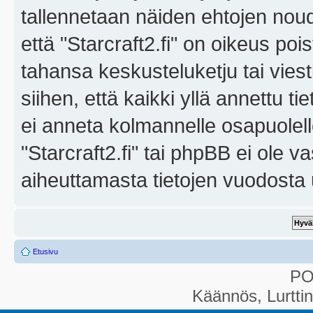
tallennetaan näiden ehtojen noud
että "Starcraft2.fi" on oikeus poi
tahansa keskusteluketju tai vies
siihen, että kaikki yllä annettu ti
ei anneta kolmannelle osapuolel
"Starcraft2.fi" tai phpBB ei ole 
aiheuttamasta tietojen vuodosta ul
Etusivu
P
Käännös, Lurtti