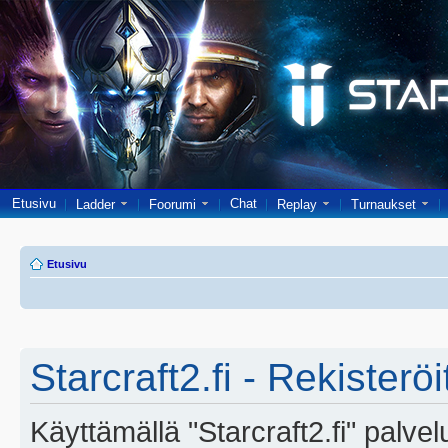
Etusivu
Chat
Ladder
Foorumi
Replay
Turnaukset
Etusivu
Starcraft2.fi - Rekisterö
Käyttämällä "Starcraft2.fi" palve