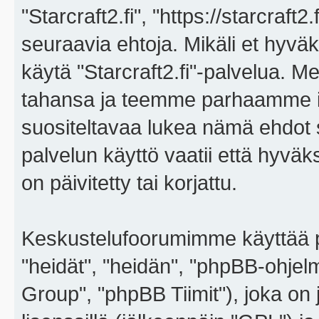
"Starcraft2.fi", "https://starcraft
seuraavia ehtoja. Mikäli et hyväks
käytä "Starcraft2.fi"-palvelua. 
tahansa ja teemme parhaamme i
suositeltavaa lukea nämä ehdot sä
palvelun käyttö vaatii että hyvä
on päivitetty tai korjattu.
Keskustelufoorumimme käyttää p
"heidät", "heidän", "phpBB-ohje
Group", "phpBB Tiimit"), joka on j