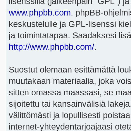
lisenssillä (jälkeenpäin "GPL") j
www.phpbb.com
. phpBB-ohjelmis
keskustelulle ja GPL-lisenssi kie
ja toimintatapaa. Saadaksesi lisä
http://www.phpbb.com/
.
Suostut olemaan esittämättä louk
muutakaan materiaalia, joka voisi
sitten omassa maassasi, se maa, 
sijoitettu tai kansainvälisiä lake
välittömästi ja lopullisesti poista
internet-yhteydentarjoajaasi otet