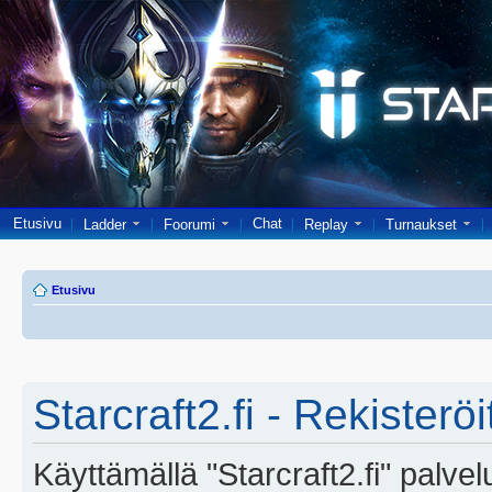
Etusivu
Chat
Ladder
Foorumi
Replay
Turnaukset
Etusivu
Starcraft2.fi - Rekisterö
Käyttämällä "Starcraft2.fi" palve