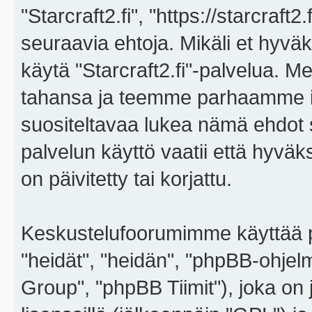
"Starcraft2.fi", "https://starcraft
seuraavia ehtoja. Mikäli et hyväks
käytä "Starcraft2.fi"-palvelua. 
tahansa ja teemme parhaamme i
suositeltavaa lukea nämä ehdot sä
palvelun käyttö vaatii että hyvä
on päivitetty tai korjattu.
Keskustelufoorumimme käyttää p
"heidät", "heidän", "phpBB-ohje
Group", "phpBB Tiimit"), joka on j