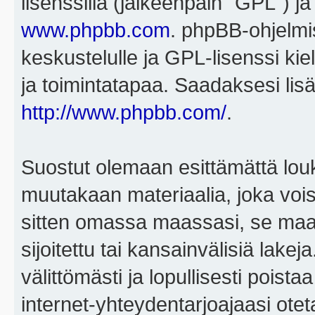
lisenssillä (jälkeenpäin "GPL") j
www.phpbb.com
. phpBB-ohjelmis
keskustelulle ja GPL-lisenssi kie
ja toimintatapaa. Saadaksesi lisä
http://www.phpbb.com/
.
Suostut olemaan esittämättä louk
muutakaan materiaalia, joka voisi
sitten omassa maassasi, se maa, 
sijoitettu tai kansainvälisiä lake
välittömästi ja lopullisesti poista
internet-yhteydentarjoajaasi otet