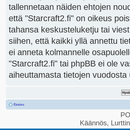
tallennetaan näiden ehtojen noud
että "Starcraft2.fi" on oikeus poi
tahansa keskusteluketju tai vies
siihen, että kaikki yllä annettu ti
ei anneta kolmannelle osapuolel
"Starcraft2.fi" tai phpBB ei ole 
aiheuttamasta tietojen vuodosta ul
Etusivu
P
Käännös, Lurtti