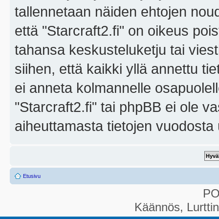
tallennetaan näiden ehtojen noud
että "Starcraft2.fi" on oikeus poi
tahansa keskusteluketju tai vies
siihen, että kaikki yllä annettu ti
ei anneta kolmannelle osapuolel
"Starcraft2.fi" tai phpBB ei ole 
aiheuttamasta tietojen vuodosta ul
Etusivu
P
Käännös, Lurtti