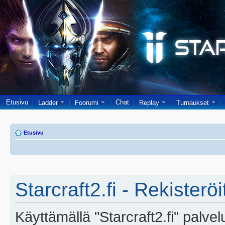
Etusivu
Chat
Ladder
Foorumi
Replay
Turnaukset
Etusivu
Starcraft2.fi - Rekisterö
Käyttämällä "Starcraft2.fi" palve