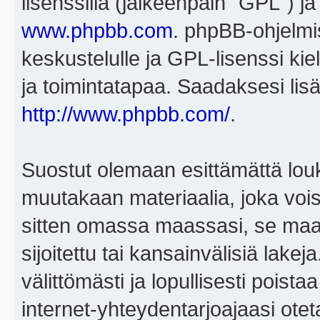
lisenssillä (jälkeenpäin "GPL") j
www.phpbb.com
. phpBB-ohjelmis
keskustelulle ja GPL-lisenssi kie
ja toimintatapaa. Saadaksesi lisä
http://www.phpbb.com/
.
Suostut olemaan esittämättä louk
muutakaan materiaalia, joka voisi
sitten omassa maassasi, se maa, 
sijoitettu tai kansainvälisiä lake
välittömästi ja lopullisesti poista
internet-yhteydentarjoajaasi otet