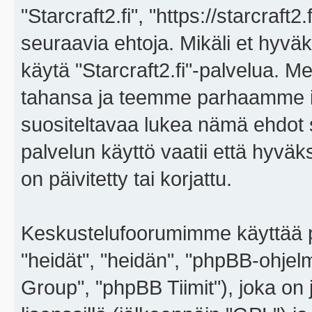
"Starcraft2.fi", "https://starcraft
seuraavia ehtoja. Mikäli et hyväks
käytä "Starcraft2.fi"-palvelua. 
tahansa ja teemme parhaamme i
suositeltavaa lukea nämä ehdot sä
palvelun käyttö vaatii että hyvä
on päivitetty tai korjattu.
Keskustelufoorumimme käyttää p
"heidät", "heidän", "phpBB-ohje
Group", "phpBB Tiimit"), joka on j