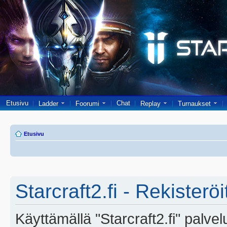
Etusivu
Chat
Ladder
Foorumi
Replay
Turnaukset
Etusivu
Starcraft2.fi - Rekisterö
Käyttämällä "Starcraft2.fi" palve