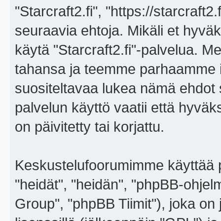
"Starcraft2.fi", "https://starcraft
seuraavia ehtoja. Mikäli et hyväks
käytä "Starcraft2.fi"-palvelua. 
tahansa ja teemme parhaamme i
suositeltavaa lukea nämä ehdot sä
palvelun käyttö vaatii että hyvä
on päivitetty tai korjattu.
Keskustelufoorumimme käyttää p
"heidät", "heidän", "phpBB-ohje
Group", "phpBB Tiimit"), joka on j