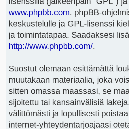
lisenssillä (jälkeenpäin "GPL") j
www.phpbb.com
. phpBB-ohjelmis
keskustelulle ja GPL-lisenssi kie
ja toimintatapaa. Saadaksesi lisä
http://www.phpbb.com/
.
Suostut olemaan esittämättä louk
muutakaan materiaalia, joka voisi
sitten omassa maassasi, se maa, 
sijoitettu tai kansainvälisiä lake
välittömästi ja lopullisesti poista
internet-yhteydentarjoajaasi otet