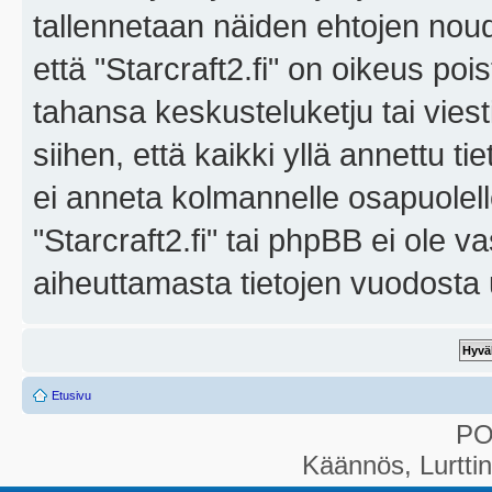
tallennetaan näiden ehtojen noud
että "Starcraft2.fi" on oikeus poi
tahansa keskusteluketju tai vies
siihen, että kaikki yllä annettu ti
ei anneta kolmannelle osapuolel
"Starcraft2.fi" tai phpBB ei ole 
aiheuttamasta tietojen vuodosta ul
Etusivu
P
Käännös, Lurtti