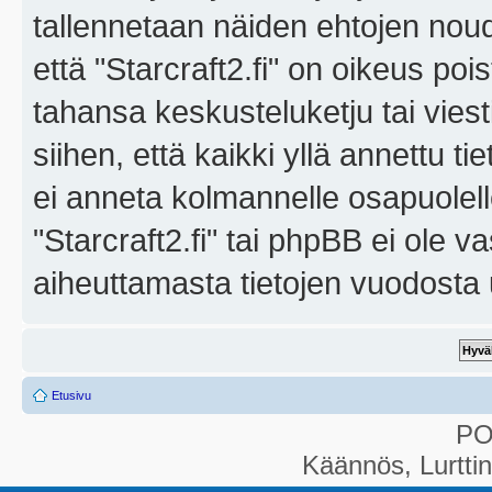
tallennetaan näiden ehtojen noud
että "Starcraft2.fi" on oikeus poi
tahansa keskusteluketju tai vies
siihen, että kaikki yllä annettu ti
ei anneta kolmannelle osapuolel
"Starcraft2.fi" tai phpBB ei ole 
aiheuttamasta tietojen vuodosta ul
Etusivu
P
Käännös, Lurtti