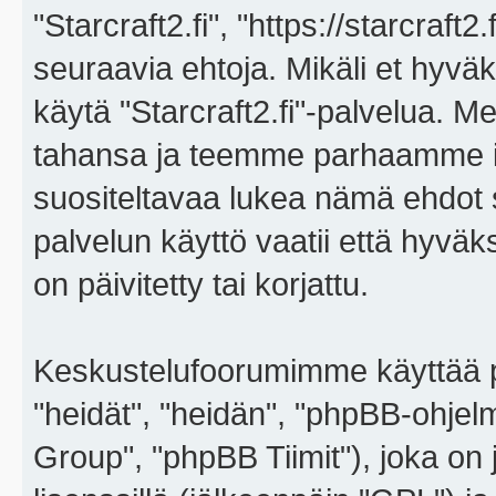
"Starcraft2.fi", "https://starcraft
seuraavia ehtoja. Mikäli et hyväks
käytä "Starcraft2.fi"-palvelua. 
tahansa ja teemme parhaamme i
suositeltavaa lukea nämä ehdot sä
palvelun käyttö vaatii että hyvä
on päivitetty tai korjattu.
Keskustelufoorumimme käyttää p
"heidät", "heidän", "phpBB-ohje
Group", "phpBB Tiimit"), joka on j