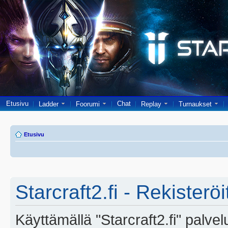
Etusivu
Chat
Ladder
Foorumi
Replay
Turnaukset
Etusivu
Starcraft2.fi - Rekisterö
Käyttämällä "Starcraft2.fi" palve