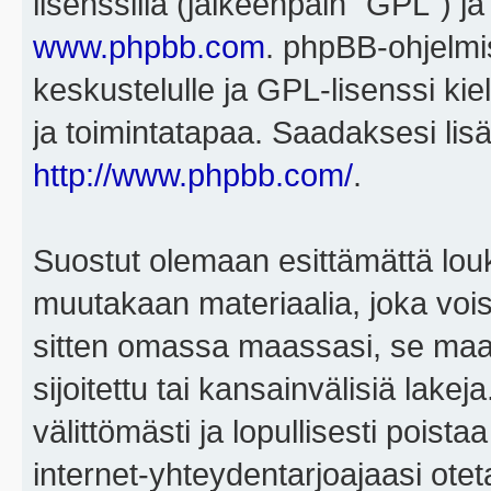
lisenssillä (jälkeenpäin "GPL") j
www.phpbb.com
. phpBB-ohjelmis
keskustelulle ja GPL-lisenssi kie
ja toimintatapaa. Saadaksesi lisä
http://www.phpbb.com/
.
Suostut olemaan esittämättä louk
muutakaan materiaalia, joka voisi
sitten omassa maassasi, se maa, 
sijoitettu tai kansainvälisiä lake
välittömästi ja lopullisesti poista
internet-yhteydentarjoajaasi otet