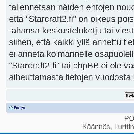
tallennetaan näiden ehtojen noud
että "Starcraft2.fi" on oikeus poi
tahansa keskusteluketju tai vies
siihen, että kaikki yllä annettu ti
ei anneta kolmannelle osapuolel
"Starcraft2.fi" tai phpBB ei ole 
aiheuttamasta tietojen vuodosta ul
Etusivu
P
Käännös, Lurtti