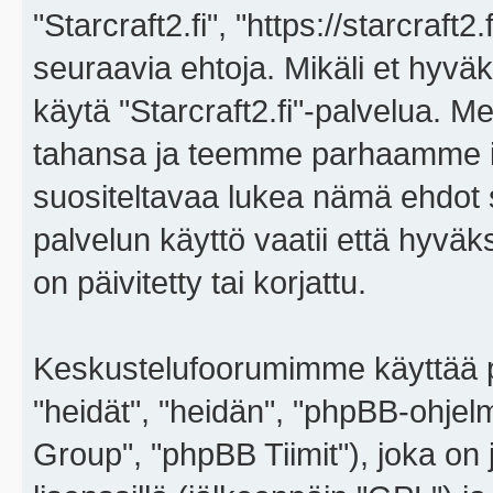
"Starcraft2.fi", "https://starcraft
seuraavia ehtoja. Mikäli et hyväks
käytä "Starcraft2.fi"-palvelua. 
tahansa ja teemme parhaamme i
suositeltavaa lukea nämä ehdot sä
palvelun käyttö vaatii että hyvä
on päivitetty tai korjattu.
Keskustelufoorumimme käyttää p
"heidät", "heidän", "phpBB-ohje
Group", "phpBB Tiimit"), joka on j