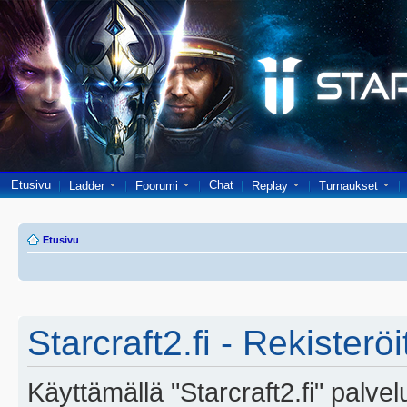
Etusivu
Chat
Ladder
Foorumi
Replay
Turnaukset
Etusivu
Starcraft2.fi - Rekisterö
Käyttämällä "Starcraft2.fi" palve