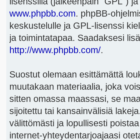
lisenssillä (jälkeenpäin "GPL") j
www.phpbb.com
. phpBB-ohjelmis
keskustelulle ja GPL-lisenssi kie
ja toimintatapaa. Saadaksesi lisä
http://www.phpbb.com/
.
Suostut olemaan esittämättä louk
muutakaan materiaalia, joka voisi
sitten omassa maassasi, se maa, 
sijoitettu tai kansainvälisiä lake
välittömästi ja lopullisesti poista
internet-yhteydentarjoajaasi otet