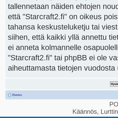
tallennetaan näiden ehtojen noud
että "Starcraft2.fi" on oikeus poi
tahansa keskusteluketju tai vies
siihen, että kaikki yllä annettu ti
ei anneta kolmannelle osapuolel
"Starcraft2.fi" tai phpBB ei ole 
aiheuttamasta tietojen vuodosta ul
Etusivu
P
Käännös, Lurtti