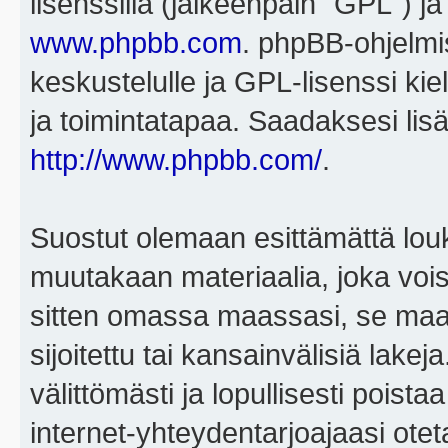
lisenssillä (jälkeenpäin "GPL") j
www.phpbb.com
. phpBB-ohjelmis
keskustelulle ja GPL-lisenssi kie
ja toimintatapaa. Saadaksesi lisä
http://www.phpbb.com/
.
Suostut olemaan esittämättä louk
muutakaan materiaalia, joka voisi
sitten omassa maassasi, se maa, 
sijoitettu tai kansainvälisiä lake
välittömästi ja lopullisesti poista
internet-yhteydentarjoajaasi otet