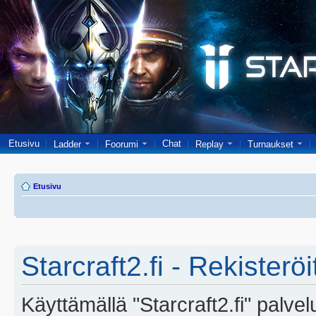
Etusivu
Chat
Ladder
Foorumi
Replay
Turnaukset
Etusivu
Starcraft2.fi - Rekisterö
Käyttämällä "Starcraft2.fi" palve