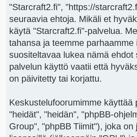
"Starcraft2.fi", "https://starcraft
seuraavia ehtoja. Mikäli et hyväks
käytä "Starcraft2.fi"-palvelua. 
tahansa ja teemme parhaamme i
suositeltavaa lukea nämä ehdot sä
palvelun käyttö vaatii että hyvä
on päivitetty tai korjattu.
Keskustelufoorumimme käyttää p
"heidät", "heidän", "phpBB-ohje
Group", "phpBB Tiimit"), joka on j