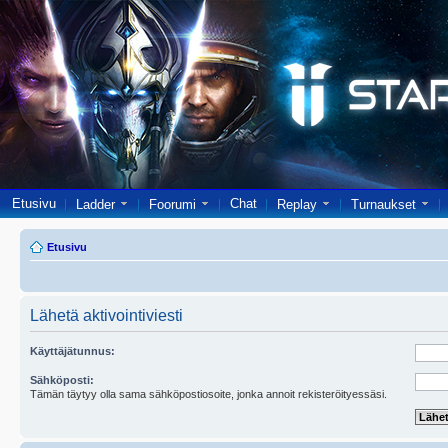
Etusivu
Chat
Ladder
Foorumi
Replay
Turnaukset
Etusivu
Lähetä aktivointiviesti
Käyttäjätunnus:
Sähköposti:
Tämän täytyy olla sama sähköpostiosoite, jonka annoit rekisteröityessäsi.