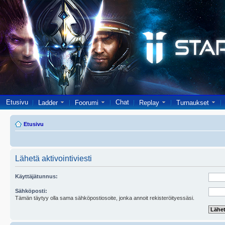
Etusivu
Chat
Ladder
Foorumi
Replay
Turnaukset
Etusivu
Lähetä aktivointiviesti
Käyttäjätunnus:
Sähköposti:
Tämän täytyy olla sama sähköpostiosoite, jonka annoit rekisteröityessäsi.