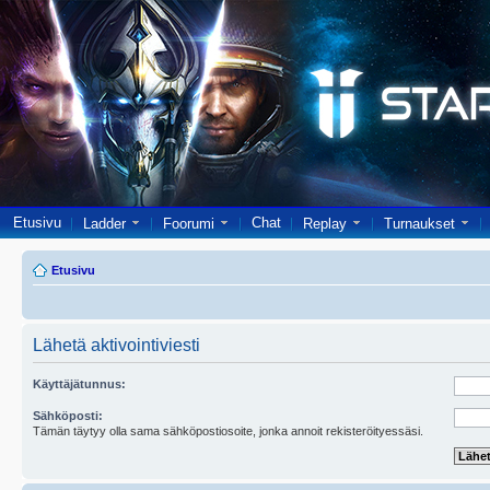
Etusivu
Chat
Ladder
Foorumi
Replay
Turnaukset
Etusivu
Lähetä aktivointiviesti
Käyttäjätunnus:
Sähköposti:
Tämän täytyy olla sama sähköpostiosoite, jonka annoit rekisteröityessäsi.