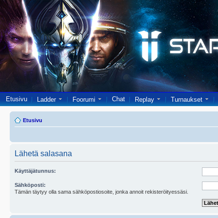
Etusivu
Chat
Ladder
Foorumi
Replay
Turnaukset
Etusivu
Lähetä salasana
Käyttäjätunnus:
Sähköposti:
Tämän täytyy olla sama sähköpostiosoite, jonka annoit rekisteröityessäsi.