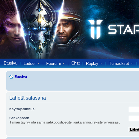
Etusivu
Chat
Ladder
Foorumi
Replay
Turnaukset
Etusivu
Lähetä salasana
Käyttäjätunnus:
Sähköposti:
Tämän täytyy olla sama sähköpostiosoite, jonka annoit rekisteröityessäsi.