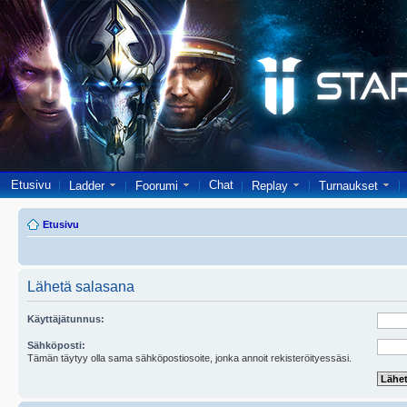
Etusivu
Chat
Ladder
Foorumi
Replay
Turnaukset
Etusivu
Lähetä salasana
Käyttäjätunnus:
Sähköposti:
Tämän täytyy olla sama sähköpostiosoite, jonka annoit rekisteröityessäsi.