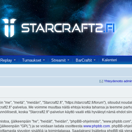
Kalenteri
Replay
Turnaukset
Streamit
BarCraftit
Yhteydenotto admin
in "me", "meitä", "meidän", "Starcraft2.fi", "https://starcraft2.fi/forum"), sitoudut no
"Starcraft2.fi"-palvelua. Me voimme muuttaa näitä ehtoja koska tahansa ja teemme 
öllisesti, koska "Starcraft2.fi"-palvelun käyttö vaatii että hyväksyt nämä ehdot siin
toa, (jälkeenpäin "he", "heidät", "heidän", "phpBB-ohjelmisto", "www.phpbb.com", 
ä (jälkeenpäin "GPL") ja se voidaan ladata osoitteesta
www.phpbb.com
. phpBB-ohjel
joittamasta sivuston sisältöä ja toimintatapaa. Saadaksesi lisätietoa phpBB:stä vier