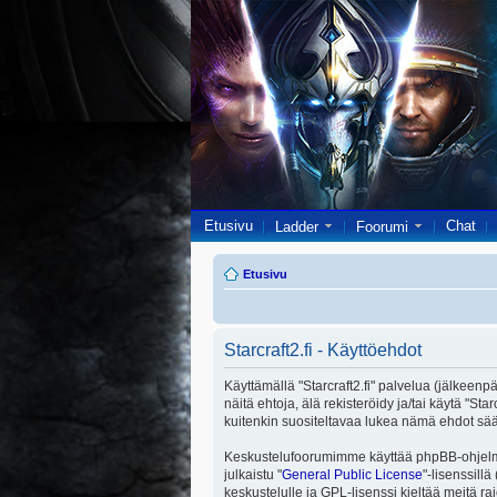
Etusivu
Chat
Ladder
Foorumi
Etusivu
Starcraft2.fi - Käyttöehdot
Käyttämällä "Starcraft2.fi" palvelua (jälkeenpä
näitä ehtoja, älä rekisteröidy ja/tai käytä 
kuitenkin suositeltavaa lukea nämä ehdot säänn
Keskustelufoorumimme käyttää phpBB-ohjelmis
julkaistu "
General Public License
"-lisenssill
keskustelulle ja GPL-lisenssi kieltää meitä ra