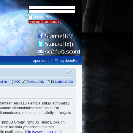
Muista minut
Sponsorit
Yhteydenotto
eihin
UKK
Rekisteröidy
Kirjaudu sisään
udattamaan seuraavia ehtoja. Mikäli et hyväksy
parhaamme informoidaksemme sinua. On
ä muodossa, kuin ne on päivitetty tai korjattu.
"phpBB Group", "phpBB Tiimit"), joka on
misto luo vain ympäristön internet-
aile osoitteessa:
http://www.phpbb.com/
.