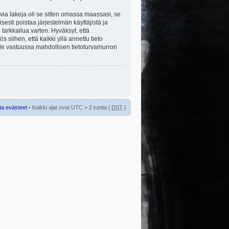
via lakeja oli se sitten omassa maassasi, se
isesti poistaa järjestelmän käyttäjistä ja
tarkkailua varten. Hyväksyt, että
 siihen, että kaikki yllä annettu tieto
 ole vastuussa mahdollisen tietoturvamurron
ta evästeet
• Kaikki ajat ovat UTC + 2 tuntia [
DST
]