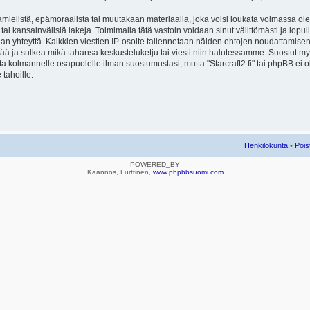
mielistä, epämoraalista tai muutakaan materiaalia, joka voisi loukata voimassa ole
u tai kansainvälisiä lakeja. Toimimalla tätä vastoin voidaan sinut välittömästi ja lopull
aan yhteyttä. Kaikkien viestien IP-osoite tallennetaan näiden ehtojen noudattamisen 
rtää ja sulkea mikä tahansa keskusteluketju tai viesti niin halutessamme. Suostut myös
eta kolmannelle osapuolelle ilman suostumustasi, mutta "Starcraft2.fi" tai phpBB ei
 tahoille.
Henkilökunta
•
Pois
POWERED_BY
Käännös, Lurttinen,
www.phpbbsuomi.com