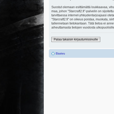
Suostut olemaan esittämättä loukkaavaa, viha
maa, johon "Starcraft2.fi"-palvelin on sijoitett
tarvittaessa internet-yhteydentarjoajaasi otet
"Starcraft2.fi" on oikeus poistaa, muokata, sii
tallennetaan tietokantaan. Tätä tietoa ei ann
aiheuttamasta tietojen vuodosta ulkopuolisille
Palaa takaisin kirjautumissivulle
Etusivu