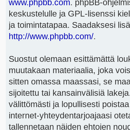
www.phpbb.com
. phpBB-ohjelmis
keskustelulle ja GPL-lisenssi kie
ja toimintatapaa. Saadaksesi lisä
http://www.phpbb.com/
.
Suostut olemaan esittämättä louk
muutakaan materiaalia, joka voisi
sitten omassa maassasi, se maa, 
sijoitettu tai kansainvälisiä lake
välittömästi ja lopullisesti poista
internet-yhteydentarjoajaasi otet
tallennetaan näiden ehtojen noud