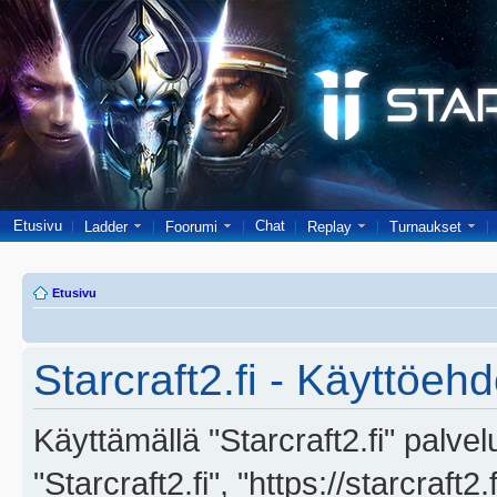
Etusivu
Chat
Ladder
Foorumi
Replay
Turnaukset
Etusivu
Starcraft2.fi - Käyttöehd
Käyttämällä "Starcraft2.fi" palve
"Starcraft2.fi", "https://starcraft