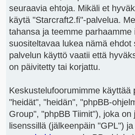
seuraavia ehtoja. Mikäli et hyväks
käytä "Starcraft2.fi"-palvelua. 
tahansa ja teemme parhaamme i
suositeltavaa lukea nämä ehdot sä
palvelun käyttö vaatii että hyvä
on päivitetty tai korjattu.
Keskustelufoorumimme käyttää p
"heidät", "heidän", "phpBB-ohje
Group", "phpBB Tiimit"), joka on j
lisenssillä (jälkeenpäin "GPL") j