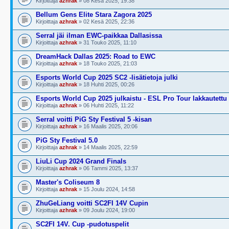
Kirjoittaja
azhrak
» 08 Kesä 2025, 19:38
Bellum Gens Elite Stara Zagora 2025
Kirjoittaja
azhrak
» 02 Kesä 2025, 22:36
Serral jäi ilman EWC-paikkaa Dallasissa
Kirjoittaja
azhrak
» 31 Touko 2025, 11:10
DreamHack Dallas 2025: Road to EWC
Kirjoittaja
azhrak
» 18 Touko 2025, 21:03
Esports World Cup 2025 SC2 -lisätietoja julki
Kirjoittaja
azhrak
» 18 Huhti 2025, 00:26
Esports World Cup 2025 julkaistu - ESL Pro Tour lakkautettu
Kirjoittaja
azhrak
» 06 Huhti 2025, 11:22
Serral voitti PiG Sty Festival 5 -kisan
Kirjoittaja
azhrak
» 16 Maalis 2025, 20:06
PiG Sty Festival 5.0
Kirjoittaja
azhrak
» 14 Maalis 2025, 22:59
LiuLi Cup 2024 Grand Finals
Kirjoittaja
azhrak
» 06 Tammi 2025, 13:37
Master's Coliseum 8
Kirjoittaja
azhrak
» 15 Joulu 2024, 14:58
ZhuGeLiang voitti SC2FI 14V Cupin
Kirjoittaja
azhrak
» 09 Joulu 2024, 19:00
SC2FI 14V. Cup -pudotuspelit