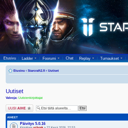
Etusivu
Chat
Ladder
Foorumi
Replay
Turnaukset
Etusivu
‹
Starcraft2.fi
‹
Uutiset
Uutiset
Valvoja:
Uutistenkirjoittajat
Lähetä uusi viesti
AIHEET
Päivitys 5.0.16
Kirjoittaja
azhrak
» 22 Kesä 2026, 22:53