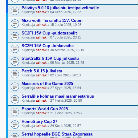
Päivitys 5.0.16 julkaistu testipalvelimelle
Kirjoittaja
azhrak
» 04 Kesä 2026, 12:22
Mixu voitti Terranilla 15V. Cupin
Kirjoittaja
azhrak
» 15 Joulu 2025, 10:25
SC2FI 15V Cup -pudotuspelit
Kirjoittaja
azhrak
» 07 Joulu 2025, 23:11
SC2FI 15V Cup -lohkovaihe
Kirjoittaja
azhrak
» 30 Marras 2025, 16:19
StarCraft2.fi 15V Cup julkaistu
Kirjoittaja
azhrak
» 06 Marras 2025, 23:48
Patch 5.0.15 julkaistu
Kirjoittaja
azhrak
» 02 Loka 2025, 20:13
Maestros of the Game 2025
Kirjoittaja
azhrak
» 27 Syys 2025, 15:54
Serralille kolmas maailmanmestaruus
Kirjoittaja
azhrak
» 27 Heinä 2025, 20:50
Esports World Cup 2025
Kirjoittaja
azhrak
» 21 Heinä 2025, 11:55
HomeStory Cup 27
Kirjoittaja
azhrak
» 24 Kesä 2025, 22:57
Serral hopealle BGE Stara Zagorassa