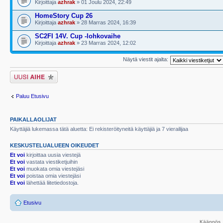
Kirjoittaja
azhrak
» 01 Joulu 2024, 22:49
HomeStory Cup 26
Kirjoittaja
azhrak
» 28 Marras 2024, 16:39
SC2FI 14V. Cup -lohkovaihe
Kirjoittaja
azhrak
» 23 Marras 2024, 12:02
Näytä viestit ajalta:
Lähetä uusi viesti
Paluu Etusivu
PAIKALLAOLIJAT
Käyttäjiä lukemassa tätä aluetta: Ei rekisteröityneitä käyttäjiä ja 7 vierailijaa
KESKUSTELUALUEEN OIKEUDET
Et voi
kirjoittaa uusia viestejä
Et voi
vastata viestiketjuihin
Et voi
muokata omia viestejäsi
Et voi
poistaa omia viestejäsi
Et voi
lähettää liitetiedostoja.
Etusivu
Käännös, 