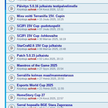
Päivitys 5.0.16 julkaistu testipalvelimelle
Kirjoittaja
azhrak
» 04 Kesä 2026, 12:22
Mixu voitti Terranilla 15V. Cupin
Kirjoittaja
azhrak
» 15 Joulu 2025, 10:25
SC2FI 15V Cup -pudotuspelit
Kirjoittaja
azhrak
» 07 Joulu 2025, 23:11
SC2FI 15V Cup -lohkovaihe
Kirjoittaja
azhrak
» 30 Marras 2025, 16:19
StarCraft2.fi 15V Cup julkaistu
Kirjoittaja
azhrak
» 06 Marras 2025, 23:48
Patch 5.0.15 julkaistu
Kirjoittaja
azhrak
» 02 Loka 2025, 20:13
Maestros of the Game 2025
Kirjoittaja
azhrak
» 27 Syys 2025, 15:54
Serralille kolmas maailmanmestaruus
Kirjoittaja
azhrak
» 27 Heinä 2025, 20:50
Esports World Cup 2025
Kirjoittaja
azhrak
» 21 Heinä 2025, 11:55
HomeStory Cup 27
Kirjoittaja
azhrak
» 24 Kesä 2025, 22:57
Serral hopealle BGE Stara Zagorassa