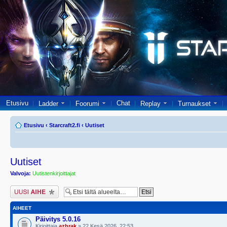
Etusivu
Chat
Ladder
Foorumi
Replay
Turnaukset
Etusivu
‹
Starcraft2.fi
‹
Uutiset
Uutiset
Valvoja:
Uutistenkirjoittajat
Lähetä uusi viesti
AIHEET
Päivitys 5.0.16
Kirjoittaja
azhrak
» 22 Kesä 2026, 22:53