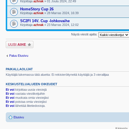
Kirjoittaja
azhrak
» 01 Joulu 2024, 22:49
HomeStory Cup 26
Kirjoittaja
azhrak
» 28 Marras 2024, 16:39
SC2FI 14V. Cup -lohkovaihe
Kirjoittaja
azhrak
» 23 Marras 2024, 12:02
Näytä viestit ajalta:
Lähetä uusi viesti
Paluu Etusivu
PAIKALLAOLIJAT
Käyttäjiä lukemassa tätä aluetta: Ei rekisteröityneitä käyttäjiä ja 3 vierailijaa
KESKUSTELUALUEEN OIKEUDET
Et voi
kirjoittaa uusia viestejä
Et voi
vastata viestiketjuihin
Et voi
muokata omia viestejäsi
Et voi
poistaa omia viestejäsi
Et voi
lähettää liitetiedostoja.
Etusivu
Käännös, 