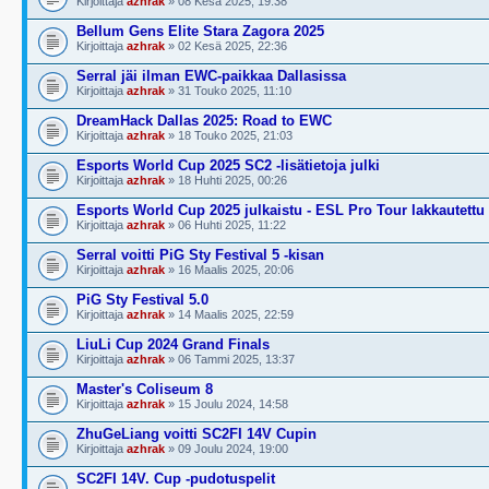
Kirjoittaja
azhrak
» 08 Kesä 2025, 19:38
Bellum Gens Elite Stara Zagora 2025
Kirjoittaja
azhrak
» 02 Kesä 2025, 22:36
Serral jäi ilman EWC-paikkaa Dallasissa
Kirjoittaja
azhrak
» 31 Touko 2025, 11:10
DreamHack Dallas 2025: Road to EWC
Kirjoittaja
azhrak
» 18 Touko 2025, 21:03
Esports World Cup 2025 SC2 -lisätietoja julki
Kirjoittaja
azhrak
» 18 Huhti 2025, 00:26
Esports World Cup 2025 julkaistu - ESL Pro Tour lakkautettu
Kirjoittaja
azhrak
» 06 Huhti 2025, 11:22
Serral voitti PiG Sty Festival 5 -kisan
Kirjoittaja
azhrak
» 16 Maalis 2025, 20:06
PiG Sty Festival 5.0
Kirjoittaja
azhrak
» 14 Maalis 2025, 22:59
LiuLi Cup 2024 Grand Finals
Kirjoittaja
azhrak
» 06 Tammi 2025, 13:37
Master's Coliseum 8
Kirjoittaja
azhrak
» 15 Joulu 2024, 14:58
ZhuGeLiang voitti SC2FI 14V Cupin
Kirjoittaja
azhrak
» 09 Joulu 2024, 19:00
SC2FI 14V. Cup -pudotuspelit