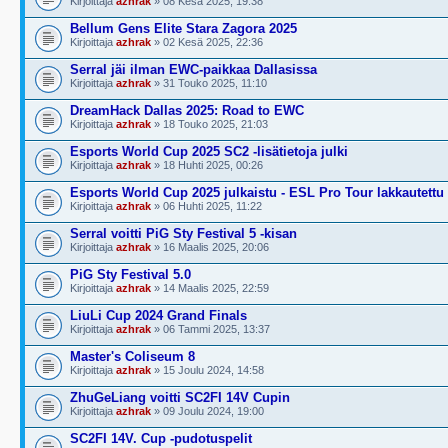
Kirjoittaja
azhrak
» 08 Kesä 2025, 19:38
Bellum Gens Elite Stara Zagora 2025
Kirjoittaja
azhrak
» 02 Kesä 2025, 22:36
Serral jäi ilman EWC-paikkaa Dallasissa
Kirjoittaja
azhrak
» 31 Touko 2025, 11:10
DreamHack Dallas 2025: Road to EWC
Kirjoittaja
azhrak
» 18 Touko 2025, 21:03
Esports World Cup 2025 SC2 -lisätietoja julki
Kirjoittaja
azhrak
» 18 Huhti 2025, 00:26
Esports World Cup 2025 julkaistu - ESL Pro Tour lakkautettu
Kirjoittaja
azhrak
» 06 Huhti 2025, 11:22
Serral voitti PiG Sty Festival 5 -kisan
Kirjoittaja
azhrak
» 16 Maalis 2025, 20:06
PiG Sty Festival 5.0
Kirjoittaja
azhrak
» 14 Maalis 2025, 22:59
LiuLi Cup 2024 Grand Finals
Kirjoittaja
azhrak
» 06 Tammi 2025, 13:37
Master's Coliseum 8
Kirjoittaja
azhrak
» 15 Joulu 2024, 14:58
ZhuGeLiang voitti SC2FI 14V Cupin
Kirjoittaja
azhrak
» 09 Joulu 2024, 19:00
SC2FI 14V. Cup -pudotuspelit