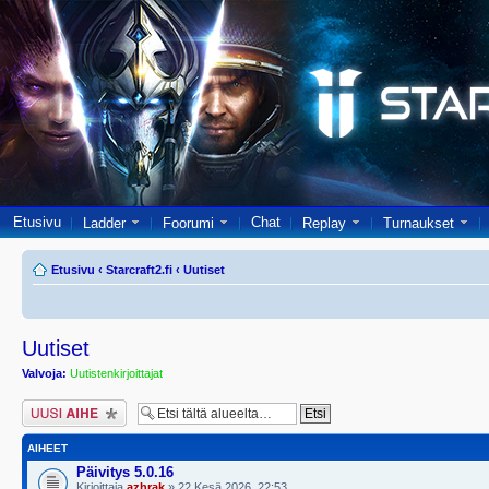
Etusivu
Chat
Ladder
Foorumi
Replay
Turnaukset
Etusivu
‹
Starcraft2.fi
‹
Uutiset
Uutiset
Valvoja:
Uutistenkirjoittajat
Lähetä uusi viesti
AIHEET
Päivitys 5.0.16
Kirjoittaja
azhrak
» 22 Kesä 2026, 22:53