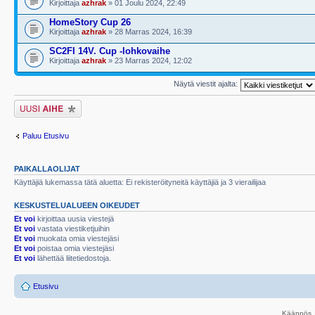
Kirjoittaja
azhrak
» 01 Joulu 2024, 22:49
HomeStory Cup 26
Kirjoittaja
azhrak
» 28 Marras 2024, 16:39
SC2FI 14V. Cup -lohkovaihe
Kirjoittaja
azhrak
» 23 Marras 2024, 12:02
Näytä viestit ajalta:
Lähetä uusi viesti
Paluu Etusivu
PAIKALLAOLIJAT
Käyttäjiä lukemassa tätä aluetta: Ei rekisteröityneitä käyttäjiä ja 3 vierailijaa
KESKUSTELUALUEEN OIKEUDET
Et voi
kirjoittaa uusia viestejä
Et voi
vastata viestiketjuihin
Et voi
muokata omia viestejäsi
Et voi
poistaa omia viestejäsi
Et voi
lähettää liitetiedostoja.
Etusivu
Käännös, 