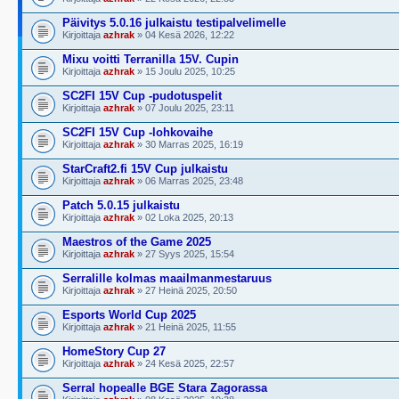
Päivitys 5.0.16 julkaistu testipalvelimelle
Kirjoittaja
azhrak
» 04 Kesä 2026, 12:22
Mixu voitti Terranilla 15V. Cupin
Kirjoittaja
azhrak
» 15 Joulu 2025, 10:25
SC2FI 15V Cup -pudotuspelit
Kirjoittaja
azhrak
» 07 Joulu 2025, 23:11
SC2FI 15V Cup -lohkovaihe
Kirjoittaja
azhrak
» 30 Marras 2025, 16:19
StarCraft2.fi 15V Cup julkaistu
Kirjoittaja
azhrak
» 06 Marras 2025, 23:48
Patch 5.0.15 julkaistu
Kirjoittaja
azhrak
» 02 Loka 2025, 20:13
Maestros of the Game 2025
Kirjoittaja
azhrak
» 27 Syys 2025, 15:54
Serralille kolmas maailmanmestaruus
Kirjoittaja
azhrak
» 27 Heinä 2025, 20:50
Esports World Cup 2025
Kirjoittaja
azhrak
» 21 Heinä 2025, 11:55
HomeStory Cup 27
Kirjoittaja
azhrak
» 24 Kesä 2025, 22:57
Serral hopealle BGE Stara Zagorassa