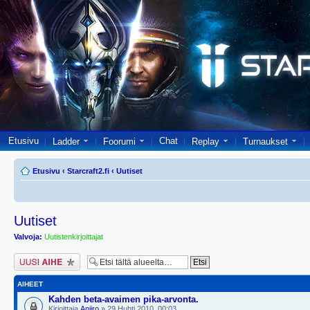
Etusivu
Chat
Ladder
Foorumi
Replay
Turnaukset
Etusivu
‹
Starcraft2.fi
‹
Uutiset
Uutiset
Valvoja:
Uutistenkirjoittajat
Lähetä uusi viesti
AIHEET
Kahden beta-avaimen pika-arvonta.
Kirjoittaja
Anjiro
» 29 Huhti 2010, 00:03