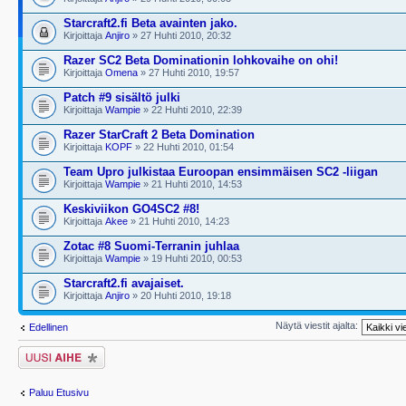
Starcraft2.fi Beta avainten jako.
Kirjoittaja
Anjiro
» 27 Huhti 2010, 20:32
Razer SC2 Beta Dominationin lohkovaihe on ohi!
Kirjoittaja
Omena
» 27 Huhti 2010, 19:57
Patch #9 sisältö julki
Kirjoittaja
Wampie
» 22 Huhti 2010, 22:39
Razer StarCraft 2 Beta Domination
Kirjoittaja
KOPF
» 22 Huhti 2010, 01:54
Team Upro julkistaa Euroopan ensimmäisen SC2 -liigan
Kirjoittaja
Wampie
» 21 Huhti 2010, 14:53
Keskiviikon GO4SC2 #8!
Kirjoittaja
Akee
» 21 Huhti 2010, 14:23
Zotac #8 Suomi-Terranin juhlaa
Kirjoittaja
Wampie
» 19 Huhti 2010, 00:53
Starcraft2.fi avajaiset.
Kirjoittaja
Anjiro
» 20 Huhti 2010, 19:18
Näytä viestit ajalta:
Edellinen
Lähetä uusi viesti
Paluu Etusivu