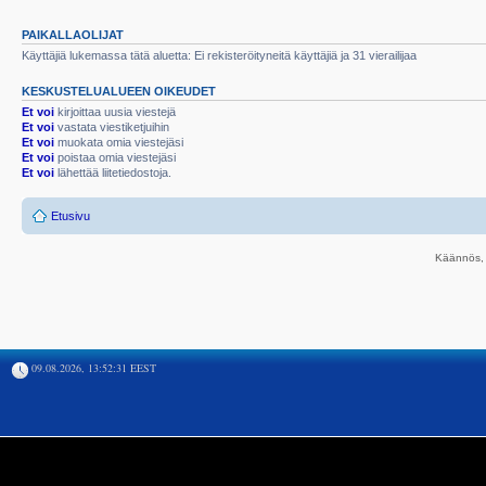
PAIKALLAOLIJAT
Käyttäjiä lukemassa tätä aluetta: Ei rekisteröityneitä käyttäjiä ja 31 vierailijaa
KESKUSTELUALUEEN OIKEUDET
Et voi
kirjoittaa uusia viestejä
Et voi
vastata viestiketjuihin
Et voi
muokata omia viestejäsi
Et voi
poistaa omia viestejäsi
Et voi
lähettää liitetiedostoja.
Etusivu
Käännös, 
09.08.2026, 13:52:31 EEST