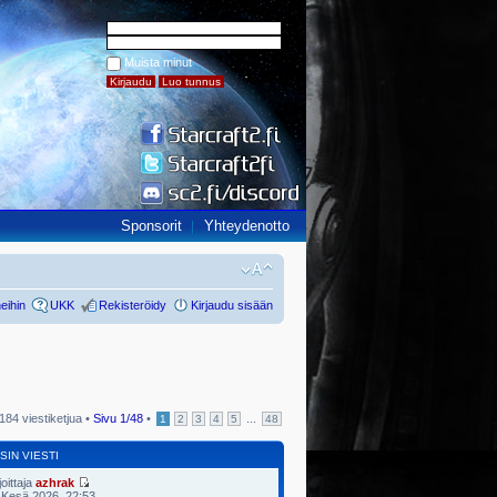
Muista minut
Sponsorit
Yhteydenotto
eihin
UKK
Rekisteröidy
Kirjaudu sisään
184 viestiketjua •
Sivu
1
/
48
•
...
1
2
3
4
5
48
SIN VIESTI
joittaja
azhrak
 Kesä 2026, 22:53