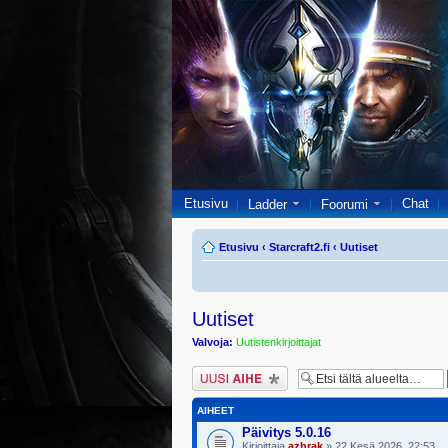
Etusivu
Chat
Ladder
Foorumi
Etusivu
‹
Starcraft2.fi
‹
Uutiset
Uutiset
Valvoja:
Uutistenkirjoittajat
Lähetä uusi viesti
AIHEET
Päivitys 5.0.16
Kirjoittaja
azhrak
» 22 Kesä 2026, 22:53