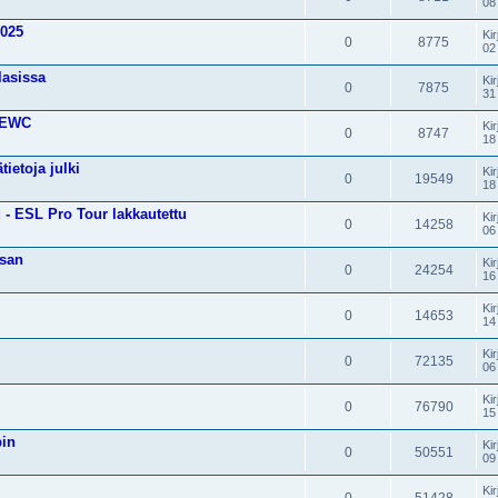
08
2025
Kir
0
8775
02
lasissa
Kir
0
7875
31
o EWC
Kir
0
8747
18
ietoja julki
Kir
0
19549
18
 - ESL Pro Tour lakkautettu
Kir
0
14258
06
isan
Kir
0
24254
16
Kir
0
14653
14
Kir
0
72135
06
Kir
0
76790
15
pin
Kir
0
50551
09
Kir
0
51428