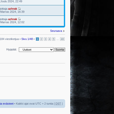
 Joulu 2024, 22:49
joittaja
azhrak
 Marras 2024, 16:39
joittaja
azhrak
 Marras 2024, 12:02
Seuraava
184 viestiketjua •
Sivu
1
/
48
•
...
1
2
3
4
5
48
Hyppää:
ta evästeet
• Kaikki ajat ovat UTC + 2 tuntia [
DST
]