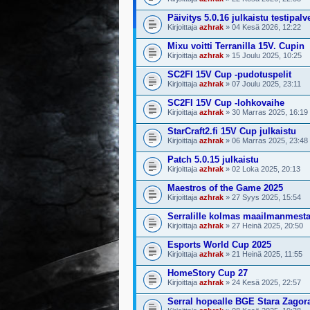
Päivitys 5.0.16 julkaistu testipalv
Kirjoittaja
azhrak
» 04 Kesä 2026, 12:22
Mixu voitti Terranilla 15V. Cupin
Kirjoittaja
azhrak
» 15 Joulu 2025, 10:25
SC2FI 15V Cup -pudotuspelit
Kirjoittaja
azhrak
» 07 Joulu 2025, 23:11
SC2FI 15V Cup -lohkovaihe
Kirjoittaja
azhrak
» 30 Marras 2025, 16:19
StarCraft2.fi 15V Cup julkaistu
Kirjoittaja
azhrak
» 06 Marras 2025, 23:48
Patch 5.0.15 julkaistu
Kirjoittaja
azhrak
» 02 Loka 2025, 20:13
Maestros of the Game 2025
Kirjoittaja
azhrak
» 27 Syys 2025, 15:54
Serralille kolmas maailmanmest
Kirjoittaja
azhrak
» 27 Heinä 2025, 20:50
Esports World Cup 2025
Kirjoittaja
azhrak
» 21 Heinä 2025, 11:55
HomeStory Cup 27
Kirjoittaja
azhrak
» 24 Kesä 2025, 22:57
Serral hopealle BGE Stara Zagor