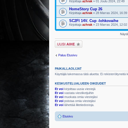
Kirjoittaja
azhrak
» 01 Joulu 2024, 22:49
HomeStory Cup 26
Kirjoittaja
azhrak
» 28 Marras 2024, 16:39
SC2FI 14V. Cup -lohkovaihe
Kirjoittaja
azhrak
» 23 Marras 2024, 12:02
Näytä 
Lähetä uusi viesti
Paluu Etusivu
PAIKALLAOLIJAT
Käyttäjiä lukemassa tätä aluetta: Ei rekisteröityneitä kä
KESKUSTELUALUEEN OIKEUDET
Et voi
kirjoittaa uusia viestejä
Et voi
vastata viestiketjuihin
Et voi
muokata omia viestejäsi
Et voi
poistaa omia viestejäsi
Et voi
lähettää liitetiedostoja.
Etusivu