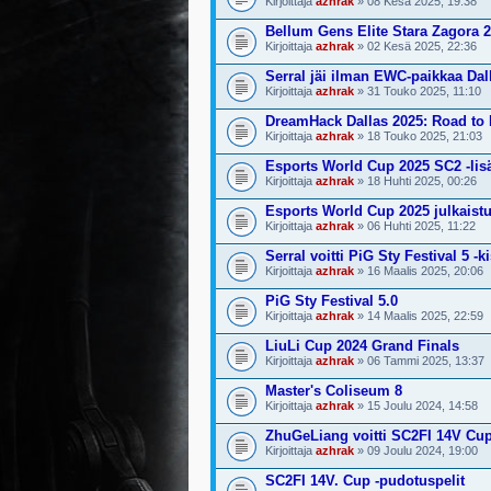
Kirjoittaja
azhrak
» 08 Kesä 2025, 19:38
Bellum Gens Elite Stara Zagora 
Kirjoittaja
azhrak
» 02 Kesä 2025, 22:36
Serral jäi ilman EWC-paikkaa Dal
Kirjoittaja
azhrak
» 31 Touko 2025, 11:10
DreamHack Dallas 2025: Road t
Kirjoittaja
azhrak
» 18 Touko 2025, 21:03
Esports World Cup 2025 SC2 -lisät
Kirjoittaja
azhrak
» 18 Huhti 2025, 00:26
Esports World Cup 2025 julkaistu
Kirjoittaja
azhrak
» 06 Huhti 2025, 11:22
Serral voitti PiG Sty Festival 5 -k
Kirjoittaja
azhrak
» 16 Maalis 2025, 20:06
PiG Sty Festival 5.0
Kirjoittaja
azhrak
» 14 Maalis 2025, 22:59
LiuLi Cup 2024 Grand Finals
Kirjoittaja
azhrak
» 06 Tammi 2025, 13:37
Master's Coliseum 8
Kirjoittaja
azhrak
» 15 Joulu 2024, 14:58
ZhuGeLiang voitti SC2FI 14V Cu
Kirjoittaja
azhrak
» 09 Joulu 2024, 19:00
SC2FI 14V. Cup -pudotuspelit