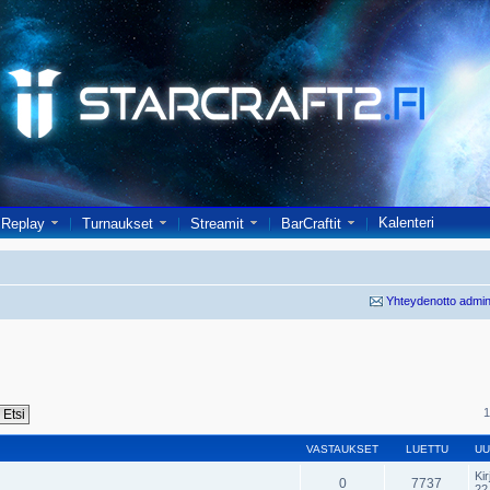
Kalenteri
Replay
Turnaukset
Streamit
BarCraftit
Yhteydenotto admin
1
VASTAUKSET
LUETTU
UU
Kir
0
7737
22