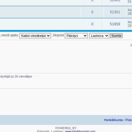
01
Kir
0
51351
28
Kir
0
51959
23
viestit ajalta:
Järjestä
1
yttäjiä ja 16 vierailijaa
Henkilökunta
•
Pois
POWERED_BY
Käännös, Lurttinen,
www.phpbbsuomi.com