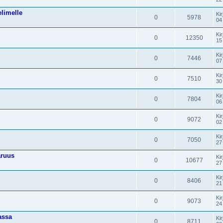
elimelle
Kir
0
5978
04
Kir
0
12350
15
Kir
0
7446
07
Kir
0
7510
30
Kir
0
7804
06
Kir
0
9072
02
Kir
0
7050
27
aruus
Kir
0
10677
27
Kir
0
8406
21
Kir
0
9073
24
assa
Kir
0
8711