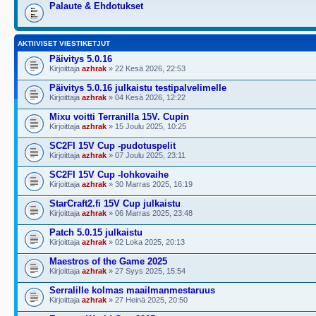
Palaute & Ehdotukset
AKTIIVISET VIESTIKETJUT
Päivitys 5.0.16
Kirjoittaja
azhrak
» 22 Kesä 2026, 22:53
Päivitys 5.0.16 julkaistu testipalvelimelle
Kirjoittaja
azhrak
» 04 Kesä 2026, 12:22
Mixu voitti Terranilla 15V. Cupin
Kirjoittaja
azhrak
» 15 Joulu 2025, 10:25
SC2FI 15V Cup -pudotuspelit
Kirjoittaja
azhrak
» 07 Joulu 2025, 23:11
SC2FI 15V Cup -lohkovaihe
Kirjoittaja
azhrak
» 30 Marras 2025, 16:19
StarCraft2.fi 15V Cup julkaistu
Kirjoittaja
azhrak
» 06 Marras 2025, 23:48
Patch 5.0.15 julkaistu
Kirjoittaja
azhrak
» 02 Loka 2025, 20:13
Maestros of the Game 2025
Kirjoittaja
azhrak
» 27 Syys 2025, 15:54
Serralille kolmas maailmanmestaruus
Kirjoittaja
azhrak
» 27 Heinä 2025, 20:50