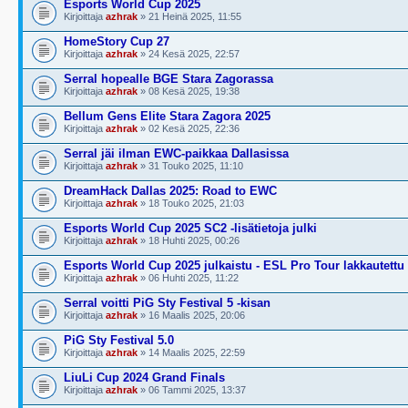
Esports World Cup 2025
Kirjoittaja
azhrak
» 21 Heinä 2025, 11:55
HomeStory Cup 27
Kirjoittaja
azhrak
» 24 Kesä 2025, 22:57
Serral hopealle BGE Stara Zagorassa
Kirjoittaja
azhrak
» 08 Kesä 2025, 19:38
Bellum Gens Elite Stara Zagora 2025
Kirjoittaja
azhrak
» 02 Kesä 2025, 22:36
Serral jäi ilman EWC-paikkaa Dallasissa
Kirjoittaja
azhrak
» 31 Touko 2025, 11:10
DreamHack Dallas 2025: Road to EWC
Kirjoittaja
azhrak
» 18 Touko 2025, 21:03
Esports World Cup 2025 SC2 -lisätietoja julki
Kirjoittaja
azhrak
» 18 Huhti 2025, 00:26
Esports World Cup 2025 julkaistu - ESL Pro Tour lakkautettu
Kirjoittaja
azhrak
» 06 Huhti 2025, 11:22
Serral voitti PiG Sty Festival 5 -kisan
Kirjoittaja
azhrak
» 16 Maalis 2025, 20:06
PiG Sty Festival 5.0
Kirjoittaja
azhrak
» 14 Maalis 2025, 22:59
LiuLi Cup 2024 Grand Finals
Kirjoittaja
azhrak
» 06 Tammi 2025, 13:37