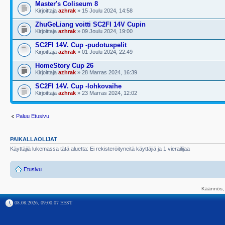
Master's Coliseum 8
Kirjoittaja
azhrak
» 15 Joulu 2024, 14:58
ZhuGeLiang voitti SC2FI 14V Cupin
Kirjoittaja
azhrak
» 09 Joulu 2024, 19:00
SC2FI 14V. Cup -pudotuspelit
Kirjoittaja
azhrak
» 01 Joulu 2024, 22:49
HomeStory Cup 26
Kirjoittaja
azhrak
» 28 Marras 2024, 16:39
SC2FI 14V. Cup -lohkovaihe
Kirjoittaja
azhrak
» 23 Marras 2024, 12:02
Paluu Etusivu
PAIKALLAOLIJAT
Käyttäjiä lukemassa tätä aluetta: Ei rekisteröityneitä käyttäjiä ja 1 vierailijaa
Etusivu
Käännös, 
08.08.2026, 09:00:07 EEST