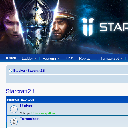
Etusivu
Chat
Ladder
Foorumi
Replay
Turnaukset
Etusivu
‹
Starcraft2.fi
Starcraft2.fi
KESKUSTELUALUE
Uutiset
Valvoja:
Uutistenkirjoittajat
Turnaukset