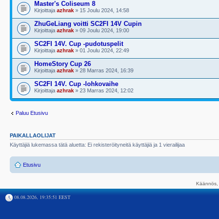
Master's Coliseum 8
Kirjoittaja
azhrak
» 15 Joulu 2024, 14:58
ZhuGeLiang voitti SC2FI 14V Cupin
Kirjoittaja
azhrak
» 09 Joulu 2024, 19:00
SC2FI 14V. Cup -pudotuspelit
Kirjoittaja
azhrak
» 01 Joulu 2024, 22:49
HomeStory Cup 26
Kirjoittaja
azhrak
» 28 Marras 2024, 16:39
SC2FI 14V. Cup -lohkovaihe
Kirjoittaja
azhrak
» 23 Marras 2024, 12:02
Paluu Etusivu
PAIKALLAOLIJAT
Käyttäjiä lukemassa tätä aluetta: Ei rekisteröityneitä käyttäjiä ja 1 vierailijaa
Etusivu
Käännös, 
08.08.2026, 19:35:51 EEST