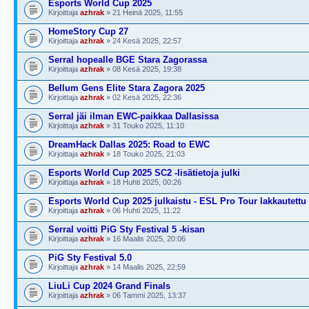
Esports World Cup 2025
Kirjoittaja
azhrak
» 21 Heinä 2025, 11:55
HomeStory Cup 27
Kirjoittaja
azhrak
» 24 Kesä 2025, 22:57
Serral hopealle BGE Stara Zagorassa
Kirjoittaja
azhrak
» 08 Kesä 2025, 19:38
Bellum Gens Elite Stara Zagora 2025
Kirjoittaja
azhrak
» 02 Kesä 2025, 22:36
Serral jäi ilman EWC-paikkaa Dallasissa
Kirjoittaja
azhrak
» 31 Touko 2025, 11:10
DreamHack Dallas 2025: Road to EWC
Kirjoittaja
azhrak
» 18 Touko 2025, 21:03
Esports World Cup 2025 SC2 -lisätietoja julki
Kirjoittaja
azhrak
» 18 Huhti 2025, 00:26
Esports World Cup 2025 julkaistu - ESL Pro Tour lakkautettu
Kirjoittaja
azhrak
» 06 Huhti 2025, 11:22
Serral voitti PiG Sty Festival 5 -kisan
Kirjoittaja
azhrak
» 16 Maalis 2025, 20:06
PiG Sty Festival 5.0
Kirjoittaja
azhrak
» 14 Maalis 2025, 22:59
LiuLi Cup 2024 Grand Finals
Kirjoittaja
azhrak
» 06 Tammi 2025, 13:37