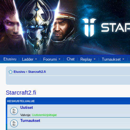
Etusivu
Chat
Ladder
Foorumi
Replay
Turnaukset
Etusivu
‹
Starcraft2.fi
Starcraft2.fi
KESKUSTELUALUE
Uutiset
Valvoja:
Uutistenkirjoittajat
Turnaukset