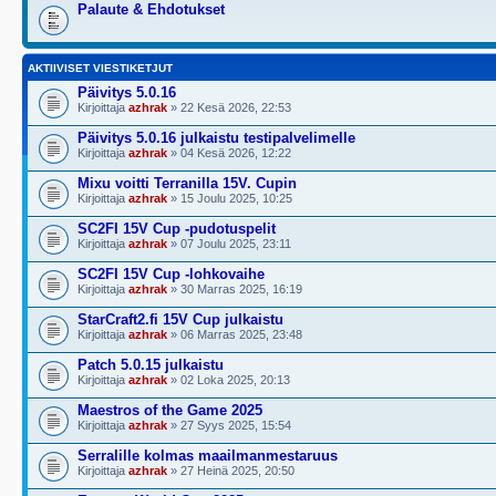
Palaute & Ehdotukset
AKTIIVISET VIESTIKETJUT
Päivitys 5.0.16
Kirjoittaja
azhrak
» 22 Kesä 2026, 22:53
Päivitys 5.0.16 julkaistu testipalvelimelle
Kirjoittaja
azhrak
» 04 Kesä 2026, 12:22
Mixu voitti Terranilla 15V. Cupin
Kirjoittaja
azhrak
» 15 Joulu 2025, 10:25
SC2FI 15V Cup -pudotuspelit
Kirjoittaja
azhrak
» 07 Joulu 2025, 23:11
SC2FI 15V Cup -lohkovaihe
Kirjoittaja
azhrak
» 30 Marras 2025, 16:19
StarCraft2.fi 15V Cup julkaistu
Kirjoittaja
azhrak
» 06 Marras 2025, 23:48
Patch 5.0.15 julkaistu
Kirjoittaja
azhrak
» 02 Loka 2025, 20:13
Maestros of the Game 2025
Kirjoittaja
azhrak
» 27 Syys 2025, 15:54
Serralille kolmas maailmanmestaruus
Kirjoittaja
azhrak
» 27 Heinä 2025, 20:50