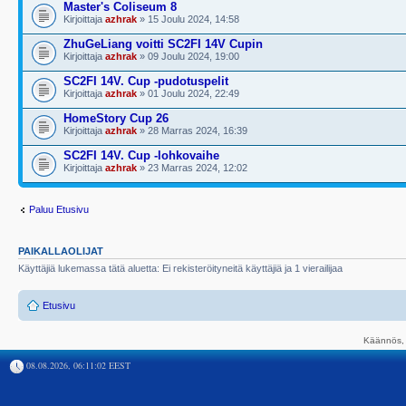
Master's Coliseum 8
Kirjoittaja
azhrak
» 15 Joulu 2024, 14:58
ZhuGeLiang voitti SC2FI 14V Cupin
Kirjoittaja
azhrak
» 09 Joulu 2024, 19:00
SC2FI 14V. Cup -pudotuspelit
Kirjoittaja
azhrak
» 01 Joulu 2024, 22:49
HomeStory Cup 26
Kirjoittaja
azhrak
» 28 Marras 2024, 16:39
SC2FI 14V. Cup -lohkovaihe
Kirjoittaja
azhrak
» 23 Marras 2024, 12:02
Paluu Etusivu
PAIKALLAOLIJAT
Käyttäjiä lukemassa tätä aluetta: Ei rekisteröityneitä käyttäjiä ja 1 vierailijaa
Etusivu
Käännös, 
08.08.2026, 06:11:02 EEST