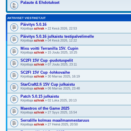
Palaute & Ehdotukset
AKTIIVISET VIESTIKETJUT
Päivitys 5.0.16
Kirjoittaja
azhrak
» 22 Kesä 2026, 22:53
Päivitys 5.0.16 julkaistu testipalvelimelle
Kirjoittaja
azhrak
» 04 Kesä 2026, 12:22
Mixu voitti Terranilla 15V. Cupin
Kirjoittaja
azhrak
» 15 Joulu 2025, 10:25
SC2FI 15V Cup -pudotuspelit
Kirjoittaja
azhrak
» 07 Joulu 2025, 23:11
SC2FI 15V Cup -lohkovaihe
Kirjoittaja
azhrak
» 30 Marras 2025, 16:19
StarCraft2.fi 15V Cup julkaistu
Kirjoittaja
azhrak
» 06 Marras 2025, 23:48
Patch 5.0.15 julkaistu
Kirjoittaja
azhrak
» 02 Loka 2025, 20:13
Maestros of the Game 2025
Kirjoittaja
azhrak
» 27 Syys 2025, 15:54
Serralille kolmas maailmanmestaruus
Kirjoittaja
azhrak
» 27 Heinä 2025, 20:50