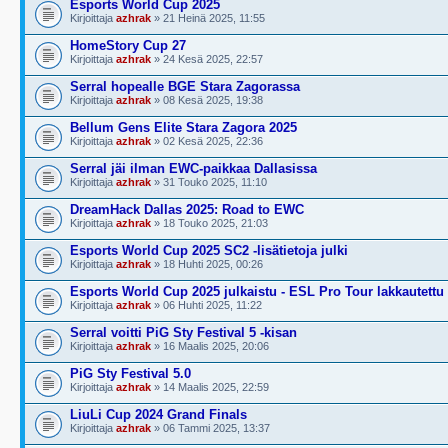
Esports World Cup 2025
Kirjoittaja
azhrak
» 21 Heinä 2025, 11:55
HomeStory Cup 27
Kirjoittaja
azhrak
» 24 Kesä 2025, 22:57
Serral hopealle BGE Stara Zagorassa
Kirjoittaja
azhrak
» 08 Kesä 2025, 19:38
Bellum Gens Elite Stara Zagora 2025
Kirjoittaja
azhrak
» 02 Kesä 2025, 22:36
Serral jäi ilman EWC-paikkaa Dallasissa
Kirjoittaja
azhrak
» 31 Touko 2025, 11:10
DreamHack Dallas 2025: Road to EWC
Kirjoittaja
azhrak
» 18 Touko 2025, 21:03
Esports World Cup 2025 SC2 -lisätietoja julki
Kirjoittaja
azhrak
» 18 Huhti 2025, 00:26
Esports World Cup 2025 julkaistu - ESL Pro Tour lakkautettu
Kirjoittaja
azhrak
» 06 Huhti 2025, 11:22
Serral voitti PiG Sty Festival 5 -kisan
Kirjoittaja
azhrak
» 16 Maalis 2025, 20:06
PiG Sty Festival 5.0
Kirjoittaja
azhrak
» 14 Maalis 2025, 22:59
LiuLi Cup 2024 Grand Finals
Kirjoittaja
azhrak
» 06 Tammi 2025, 13:37