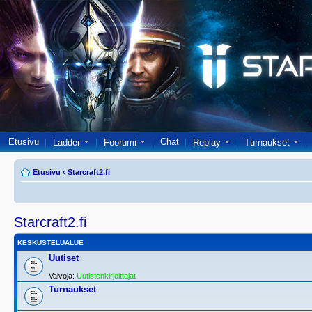
Etusivu
Chat
Ladder
Foorumi
Replay
Turnaukset
Etusivu
‹
Starcraft2.fi
Starcraft2.fi
KESKUSTELUALUE
Uutiset
Valvoja:
Uutistenkirjoittajat
Turnaukset