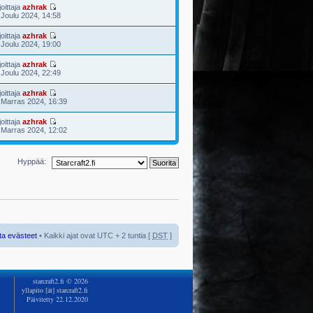
joittaja
azhrak
 Joulu 2024, 14:58
joittaja
azhrak
 Joulu 2024, 19:00
joittaja
azhrak
 Joulu 2024, 22:49
joittaja
azhrak
 Marras 2024, 16:39
joittaja
azhrak
 Marras 2024, 12:02
Hyppää:
ta evästeet
• Kaikki ajat ovat UTC + 2 tuntia [
DST
]
starcraft2.fi © 2026
yllapito [ät] starcraft2.fi
Päivitetty 22.12.2020