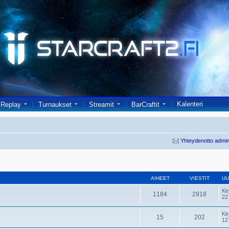
Kalenteri
Replay
Turnaukset
Streamit
BarCraftit
Yhteydenotto admin
AIHEET
VIESTIT
UU
Kir
1184
2918
22
Kir
15
202
12