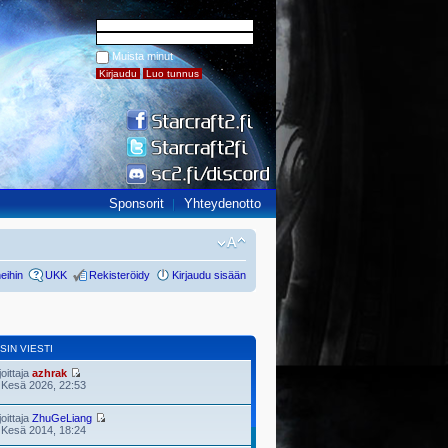
Muista minut
Sponsorit
Yhteydenotto
eihin
UKK
Rekisteröidy
Kirjaudu sisään
SIN VIESTI
joittaja
azhrak
 Kesä 2026, 22:53
joittaja
ZhuGeLiang
 Kesä 2014, 18:24