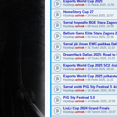
Esports World Cup 2025
Kirjoittaja
azhrak
» 21 Heinä 2025, 11:55
HomeStory Cup 27
Kirjoittaja
azhrak
» 24 Kesä 2025, 22:57
Serral hopealle BGE Stara Zagor
Kirjoittaja
azhrak
» 08 Kesä 2025, 19:38
Bellum Gens Elite Stara Zagora 
Kirjoittaja
azhrak
» 02 Kesä 2025, 22:36
Serral jäi ilman EWC-paikkaa Dal
Kirjoittaja
azhrak
» 31 Touko 2025, 11:10
DreamHack Dallas 2025: Road t
Kirjoittaja
azhrak
» 18 Touko 2025, 21:03
Esports World Cup 2025 SC2 -lisät
Kirjoittaja
azhrak
» 18 Huhti 2025, 00:26
Esports World Cup 2025 julkaistu
Kirjoittaja
azhrak
» 06 Huhti 2025, 11:22
Serral voitti PiG Sty Festival 5 -k
Kirjoittaja
azhrak
» 16 Maalis 2025, 20:06
PiG Sty Festival 5.0
Kirjoittaja
azhrak
» 14 Maalis 2025, 22:59
LiuLi Cup 2024 Grand Finals
Kirjoittaja
azhrak
» 06 Tammi 2025, 13:37