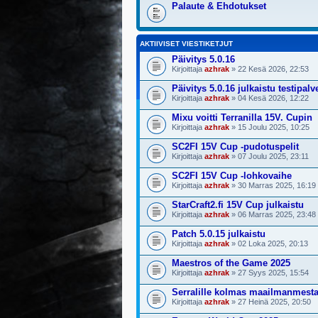
Palaute & Ehdotukset
AKTIIVISET VIESTIKETJUT
Päivitys 5.0.16
Kirjoittaja
azhrak
» 22 Kesä 2026, 22:53
Päivitys 5.0.16 julkaistu testipalv
Kirjoittaja
azhrak
» 04 Kesä 2026, 12:22
Mixu voitti Terranilla 15V. Cupin
Kirjoittaja
azhrak
» 15 Joulu 2025, 10:25
SC2FI 15V Cup -pudotuspelit
Kirjoittaja
azhrak
» 07 Joulu 2025, 23:11
SC2FI 15V Cup -lohkovaihe
Kirjoittaja
azhrak
» 30 Marras 2025, 16:19
StarCraft2.fi 15V Cup julkaistu
Kirjoittaja
azhrak
» 06 Marras 2025, 23:48
Patch 5.0.15 julkaistu
Kirjoittaja
azhrak
» 02 Loka 2025, 20:13
Maestros of the Game 2025
Kirjoittaja
azhrak
» 27 Syys 2025, 15:54
Serralille kolmas maailmanmest
Kirjoittaja
azhrak
» 27 Heinä 2025, 20:50