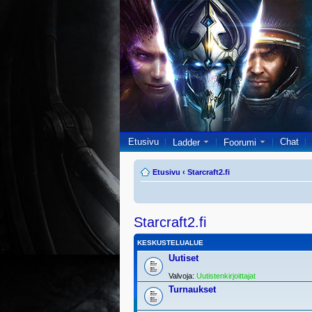
Etusivu
Chat
Ladder
Foorumi
Etusivu
‹
Starcraft2.fi
Starcraft2.fi
KESKUSTELUALUE
Uutiset
Valvoja:
Uutistenkirjoittajat
Turnaukset