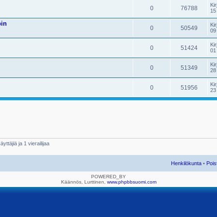
Kir
0
76788
15
pin
Kir
0
50549
09
Kir
0
51424
01
Kir
0
51349
28
Kir
0
51956
23
yttäjiä ja 1 vierailijaa
Henkilökunta
•
Pois
POWERED_BY
Käännös, Lurttinen,
www.phpbbsuomi.com