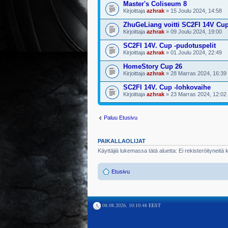
Master's Coliseum 8
Kirjoittaja
azhrak
» 15 Joulu 2024, 14:58
ZhuGeLiang voitti SC2FI 14V Cu
Kirjoittaja
azhrak
» 09 Joulu 2024, 19:00
SC2FI 14V. Cup -pudotuspelit
Kirjoittaja
azhrak
» 01 Joulu 2024, 22:49
HomeStory Cup 26
Kirjoittaja
azhrak
» 28 Marras 2024, 16:39
SC2FI 14V. Cup -lohkovaihe
Kirjoittaja
azhrak
» 23 Marras 2024, 12:02
Paluu Etusivu
PAIKALLAOLIJAT
Käyttäjiä lukemassa tätä aluetta: Ei rekisteröityneitä kä
Etusivu
08.08.2026, 10:10:48 EEST