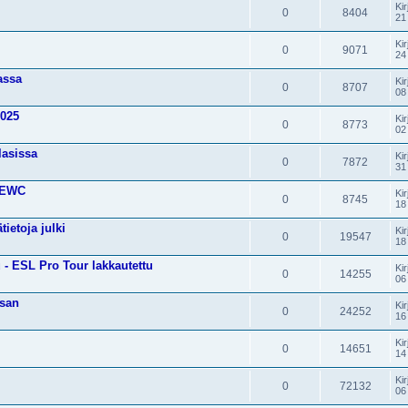
Kir
0
8404
21
Kir
0
9071
24
assa
Kir
0
8707
08
2025
Kir
0
8773
02
lasissa
Kir
0
7872
31
o EWC
Kir
0
8745
18
ietoja julki
Kir
0
19547
18
 - ESL Pro Tour lakkautettu
Kir
0
14255
06
isan
Kir
0
24252
16
Kir
0
14651
14
Kir
0
72132
06