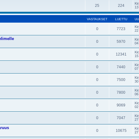
Kir
25
224
13
VASTAUKSET
LUETTU
UU
Kir
0
7723
22
elimelle
Kir
0
5970
04
Kir
0
12341
15
Kir
0
7440
07
Kir
0
7500
30
Kir
0
7800
06
Kir
0
9069
02
Kir
0
7047
27
aruus
Kir
0
10675
27