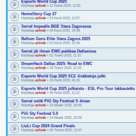
Esports World Cup 2025
Kirjoittaja
azhrak
» 21 Heinä 2025, 11:55
HomeStory Cup 27
Kirjoittaja
azhrak
» 24 Kesä 2025, 22:57
Serral hopealle BGE Stara Zagorassa
Kirjoittaja
azhrak
» 08 Kesä 2025, 19:38
Bellum Gens Elite Stara Zagora 2025
Kirjoittaja
azhrak
» 02 Kesä 2025, 22:36
Serral jäi ilman EWC-paikkaa Dallasissa
Kirjoittaja
azhrak
» 31 Touko 2025, 11:10
DreamHack Dallas 2025: Road to EWC
Kirjoittaja
azhrak
» 18 Touko 2025, 21:03
Esports World Cup 2025 SC2 -lisätietoja julki
Kirjoittaja
azhrak
» 18 Huhti 2025, 00:26
Esports World Cup 2025 julkaistu - ESL Pro Tour lakkautettu
Kirjoittaja
azhrak
» 06 Huhti 2025, 11:22
Serral voitti PiG Sty Festival 5 -kisan
Kirjoittaja
azhrak
» 16 Maalis 2025, 20:06
PiG Sty Festival 5.0
Kirjoittaja
azhrak
» 14 Maalis 2025, 22:59
LiuLi Cup 2024 Grand Finals
Kirjoittaja
azhrak
» 06 Tammi 2025, 13:37