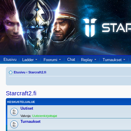
Etusivu
Chat
Ladder
Foorumi
Replay
Turnaukset
Etusivu
‹
Starcraft2.fi
Starcraft2.fi
KESKUSTELUALUE
Uutiset
Valvoja:
Uutistenkirjoittajat
Turnaukset