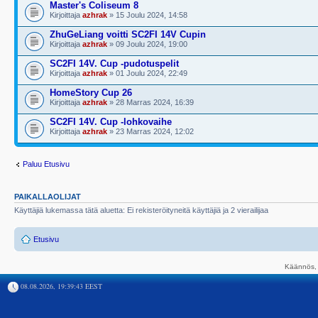
Master's Coliseum 8
Kirjoittaja
azhrak
» 15 Joulu 2024, 14:58
ZhuGeLiang voitti SC2FI 14V Cupin
Kirjoittaja
azhrak
» 09 Joulu 2024, 19:00
SC2FI 14V. Cup -pudotuspelit
Kirjoittaja
azhrak
» 01 Joulu 2024, 22:49
HomeStory Cup 26
Kirjoittaja
azhrak
» 28 Marras 2024, 16:39
SC2FI 14V. Cup -lohkovaihe
Kirjoittaja
azhrak
» 23 Marras 2024, 12:02
Paluu Etusivu
PAIKALLAOLIJAT
Käyttäjiä lukemassa tätä aluetta: Ei rekisteröityneitä käyttäjiä ja 2 vierailijaa
Etusivu
Käännös, 
08.08.2026, 19:39:43 EEST