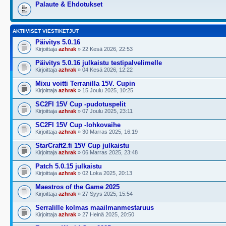
Palaute & Ehdotukset
AKTIIVISET VIESTIKETJUT
Päivitys 5.0.16
Kirjoittaja
azhrak
» 22 Kesä 2026, 22:53
Päivitys 5.0.16 julkaistu testipalvelimelle
Kirjoittaja
azhrak
» 04 Kesä 2026, 12:22
Mixu voitti Terranilla 15V. Cupin
Kirjoittaja
azhrak
» 15 Joulu 2025, 10:25
SC2FI 15V Cup -pudotuspelit
Kirjoittaja
azhrak
» 07 Joulu 2025, 23:11
SC2FI 15V Cup -lohkovaihe
Kirjoittaja
azhrak
» 30 Marras 2025, 16:19
StarCraft2.fi 15V Cup julkaistu
Kirjoittaja
azhrak
» 06 Marras 2025, 23:48
Patch 5.0.15 julkaistu
Kirjoittaja
azhrak
» 02 Loka 2025, 20:13
Maestros of the Game 2025
Kirjoittaja
azhrak
» 27 Syys 2025, 15:54
Serralille kolmas maailmanmestaruus
Kirjoittaja
azhrak
» 27 Heinä 2025, 20:50