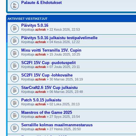
Palaute & Ehdotukset
AKTIIVISET VIESTIKETJUT
Päivitys 5.0.16
Kirjoittaja
azhrak
» 22 Kesä 2026, 22:53
Päivitys 5.0.16 julkaistu testipalvelimelle
Kirjoittaja
azhrak
» 04 Kesä 2026, 12:22
Mixu voitti Terranilla 15V. Cupin
Kirjoittaja
azhrak
» 15 Joulu 2025, 10:25
SC2FI 15V Cup -pudotuspelit
Kirjoittaja
azhrak
» 07 Joulu 2025, 23:11
SC2FI 15V Cup -lohkovaihe
Kirjoittaja
azhrak
» 30 Marras 2025, 16:19
StarCraft2.fi 15V Cup julkaistu
Kirjoittaja
azhrak
» 06 Marras 2025, 23:48
Patch 5.0.15 julkaistu
Kirjoittaja
azhrak
» 02 Loka 2025, 20:13
Maestros of the Game 2025
Kirjoittaja
azhrak
» 27 Syys 2025, 15:54
Serralille kolmas maailmanmestaruus
Kirjoittaja
azhrak
» 27 Heinä 2025, 20:50