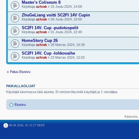
Master's Coliseum 8
Kirjoittaja
azhrak
» 15 Joulu 2024, 14:58
ZhuGeLiang voitti SC2FI 14V Cupin
Kirjoittaja
azhrak
» 09 Joulu 2024, 19:00
SC2FI 14V. Cup -pudotuspelit
Kirjoittaja
azhrak
» 01 Joulu 2024, 22:49
HomeStory Cup 26
Kirjoittaja
azhrak
» 28 Marras 2024, 16:39
SC2FI 14V. Cup -lohkovaihe
Kirjoittaja
azhrak
» 23 Marras 2024, 12:02
Paluu Etusivu
PAIKALLAOLIJAT
Käyttäjiä lukemassa tätä aluetta: Ei rekisteröityneitä käyttäjiä ja 1 vierailijaa
Etusivu
Käännös, 
08.08.2026, 01:32:27 EEST