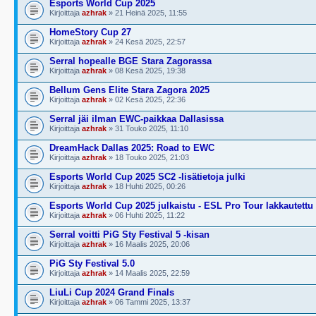
Esports World Cup 2025
Kirjoittaja
azhrak
» 21 Heinä 2025, 11:55
HomeStory Cup 27
Kirjoittaja
azhrak
» 24 Kesä 2025, 22:57
Serral hopealle BGE Stara Zagorassa
Kirjoittaja
azhrak
» 08 Kesä 2025, 19:38
Bellum Gens Elite Stara Zagora 2025
Kirjoittaja
azhrak
» 02 Kesä 2025, 22:36
Serral jäi ilman EWC-paikkaa Dallasissa
Kirjoittaja
azhrak
» 31 Touko 2025, 11:10
DreamHack Dallas 2025: Road to EWC
Kirjoittaja
azhrak
» 18 Touko 2025, 21:03
Esports World Cup 2025 SC2 -lisätietoja julki
Kirjoittaja
azhrak
» 18 Huhti 2025, 00:26
Esports World Cup 2025 julkaistu - ESL Pro Tour lakkautettu
Kirjoittaja
azhrak
» 06 Huhti 2025, 11:22
Serral voitti PiG Sty Festival 5 -kisan
Kirjoittaja
azhrak
» 16 Maalis 2025, 20:06
PiG Sty Festival 5.0
Kirjoittaja
azhrak
» 14 Maalis 2025, 22:59
LiuLi Cup 2024 Grand Finals
Kirjoittaja
azhrak
» 06 Tammi 2025, 13:37