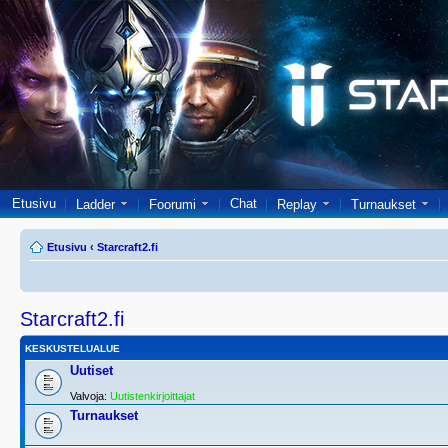
Etusivu
Chat
Ladder
Foorumi
Replay
Turnaukset
Etusivu
‹
Starcraft2.fi
Starcraft2.fi
KESKUSTELUALUE
Uutiset
Valvoja:
Uutistenkirjoittajat
Turnaukset