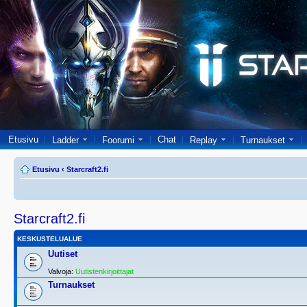
Etusivu
Chat
Ladder
Foorumi
Replay
Turnaukset
Etusivu
‹
Starcraft2.fi
Starcraft2.fi
KESKUSTELUALUE
Uutiset
Valvoja:
Uutistenkirjoittajat
Turnaukset