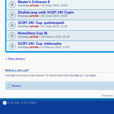
Master's Coliseum 8
Kirjoittaja
azhrak
» 15 Joulu 2024, 14:58
ZhuGeLiang voitti SC2FI 14V Cupin
Kirjoittaja
azhrak
» 09 Joulu 2024, 19:00
SC2FI 14V. Cup -pudotuspelit
Kirjoittaja
azhrak
» 01 Joulu 2024, 22:49
HomeStory Cup 26
Kirjoittaja
azhrak
» 28 Marras 2024, 16:39
SC2FI 14V. Cup -lohkovaihe
Kirjoittaja
azhrak
» 23 Marras 2024, 12:02
Paluu Etusivu
PAIKALLAOLIJAT
Käyttäjiä lukemassa tätä aluetta: Ei rekisteröityneitä käyttäjiä ja 1 vierailijaa
Etusivu
Käännös, 
07.08.2026, 15:05:31 EEST