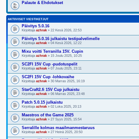
Palaute & Ehdotukset
AKTIIVISET VIESTIKETJUT
Päivitys 5.0.16
Kirjoittaja
azhrak
» 22 Kesä 2026, 22:53
Päivitys 5.0.16 julkaistu testipalvelimelle
Kirjoittaja
azhrak
» 04 Kesä 2026, 12:22
Mixu voitti Terranilla 15V. Cupin
Kirjoittaja
azhrak
» 15 Joulu 2025, 10:25
SC2FI 15V Cup -pudotuspelit
Kirjoittaja
azhrak
» 07 Joulu 2025, 23:11
SC2FI 15V Cup -lohkovaihe
Kirjoittaja
azhrak
» 30 Marras 2025, 16:19
StarCraft2.fi 15V Cup julkaistu
Kirjoittaja
azhrak
» 06 Marras 2025, 23:48
Patch 5.0.15 julkaistu
Kirjoittaja
azhrak
» 02 Loka 2025, 20:13
Maestros of the Game 2025
Kirjoittaja
azhrak
» 27 Syys 2025, 15:54
Serralille kolmas maailmanmestaruus
Kirjoittaja
azhrak
» 27 Heinä 2025, 20:50