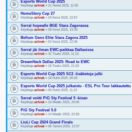
Esports World Cup 2025
Kirjoittaja
azhrak
» 21 Heinä 2025, 11:55
HomeStory Cup 27
Kirjoittaja
azhrak
» 24 Kesä 2025, 22:57
Serral hopealle BGE Stara Zagorassa
Kirjoittaja
azhrak
» 08 Kesä 2025, 19:38
Bellum Gens Elite Stara Zagora 2025
Kirjoittaja
azhrak
» 02 Kesä 2025, 22:36
Serral jäi ilman EWC-paikkaa Dallasissa
Kirjoittaja
azhrak
» 31 Touko 2025, 11:10
DreamHack Dallas 2025: Road to EWC
Kirjoittaja
azhrak
» 18 Touko 2025, 21:03
Esports World Cup 2025 SC2 -lisätietoja julki
Kirjoittaja
azhrak
» 18 Huhti 2025, 00:26
Esports World Cup 2025 julkaistu - ESL Pro Tour lakkautettu
Kirjoittaja
azhrak
» 06 Huhti 2025, 11:22
Serral voitti PiG Sty Festival 5 -kisan
Kirjoittaja
azhrak
» 16 Maalis 2025, 20:06
PiG Sty Festival 5.0
Kirjoittaja
azhrak
» 14 Maalis 2025, 22:59
LiuLi Cup 2024 Grand Finals
Kirjoittaja
azhrak
» 06 Tammi 2025, 13:37