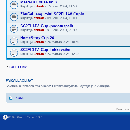
Master's Coliseum 8
Kirjoittaja
azhrak
» 15 Joulu 2024, 14:58
ZhuGeLiang voitti SC2FI 14V Cupin
Kirjoittaja
azhrak
» 09 Joulu 2024, 19:00
SC2FI 14V. Cup -pudotuspelit
Kirjoittaja
azhrak
» 01 Joulu 2024, 22:49
HomeStory Cup 26
Kirjoittaja
azhrak
» 28 Marras 2024, 16:39
SC2FI 14V. Cup -lohkovaihe
Kirjoittaja
azhrak
» 23 Marras 2024, 12:02
Paluu Etusivu
PAIKALLAOLIJAT
Käyttäjiä lukemassa tätä aluetta: Ei rekisteröityneitä käyttäjiä ja 2 vierailijaa
Etusivu
Käännös, 
06.08.2026, 11:27:36 EEST