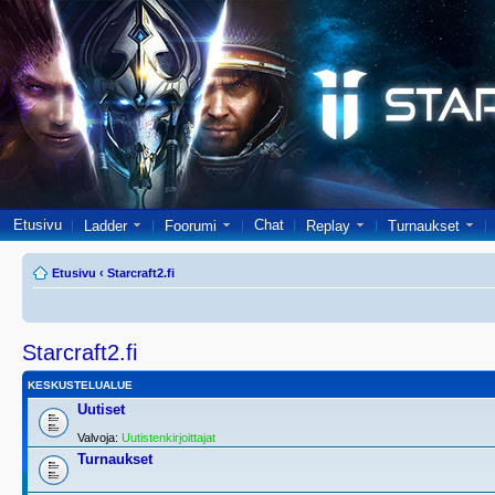
Etusivu
Chat
Ladder
Foorumi
Replay
Turnaukset
Etusivu
‹
Starcraft2.fi
Starcraft2.fi
KESKUSTELUALUE
Uutiset
Valvoja:
Uutistenkirjoittajat
Turnaukset