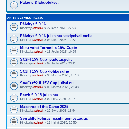
Palaute & Ehdotukset
AKTIIVISET VIESTIKETJUT
Päivitys 5.0.16
Kirjoittaja
azhrak
» 22 Kesä 2026, 22:53
Päivitys 5.0.16 julkaistu testipalvelimelle
Kirjoittaja
azhrak
» 04 Kesä 2026, 12:22
Mixu voitti Terranilla 15V. Cupin
Kirjoittaja
azhrak
» 15 Joulu 2025, 10:25
SC2FI 15V Cup -pudotuspelit
Kirjoittaja
azhrak
» 07 Joulu 2025, 23:11
SC2FI 15V Cup -lohkovaihe
Kirjoittaja
azhrak
» 30 Marras 2025, 16:19
StarCraft2.fi 15V Cup julkaistu
Kirjoittaja
azhrak
» 06 Marras 2025, 23:48
Patch 5.0.15 julkaistu
Kirjoittaja
azhrak
» 02 Loka 2025, 20:13
Maestros of the Game 2025
Kirjoittaja
azhrak
» 27 Syys 2025, 15:54
Serralille kolmas maailmanmestaruus
Kirjoittaja
azhrak
» 27 Heinä 2025, 20:50