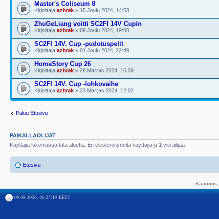
Master's Coliseum 8
Kirjoittaja
azhrak
» 15 Joulu 2024, 14:58
ZhuGeLiang voitti SC2FI 14V Cupin
Kirjoittaja
azhrak
» 09 Joulu 2024, 19:00
SC2FI 14V. Cup -pudotuspelit
Kirjoittaja
azhrak
» 01 Joulu 2024, 22:49
HomeStory Cup 26
Kirjoittaja
azhrak
» 28 Marras 2024, 16:39
SC2FI 14V. Cup -lohkovaihe
Kirjoittaja
azhrak
» 23 Marras 2024, 12:02
Paluu Etusivu
PAIKALLAOLIJAT
Käyttäjiä lukemassa tätä aluetta: Ei rekisteröityneitä käyttäjiä ja 1 vierailijaa
Etusivu
Käännös, 
09.08.2026, 06:25:19 EEST