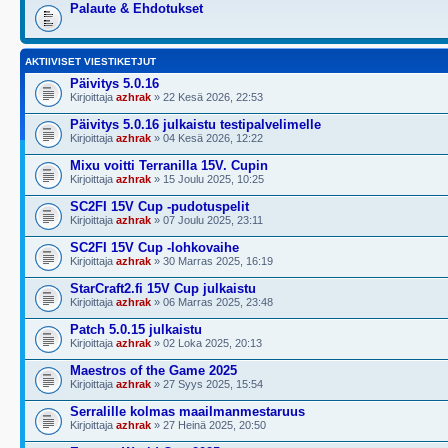
Palaute & Ehdotukset
AKTIIVISET VIESTIKETJUT
Päivitys 5.0.16
Kirjoittaja
azhrak
» 22 Kesä 2026, 22:53
Päivitys 5.0.16 julkaistu testipalvelimelle
Kirjoittaja
azhrak
» 04 Kesä 2026, 12:22
Mixu voitti Terranilla 15V. Cupin
Kirjoittaja
azhrak
» 15 Joulu 2025, 10:25
SC2FI 15V Cup -pudotuspelit
Kirjoittaja
azhrak
» 07 Joulu 2025, 23:11
SC2FI 15V Cup -lohkovaihe
Kirjoittaja
azhrak
» 30 Marras 2025, 16:19
StarCraft2.fi 15V Cup julkaistu
Kirjoittaja
azhrak
» 06 Marras 2025, 23:48
Patch 5.0.15 julkaistu
Kirjoittaja
azhrak
» 02 Loka 2025, 20:13
Maestros of the Game 2025
Kirjoittaja
azhrak
» 27 Syys 2025, 15:54
Serralille kolmas maailmanmestaruus
Kirjoittaja
azhrak
» 27 Heinä 2025, 20:50