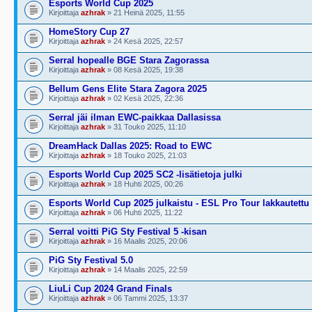
Esports World Cup 2025
Kirjoittaja
azhrak
» 21 Heinä 2025, 11:55
HomeStory Cup 27
Kirjoittaja
azhrak
» 24 Kesä 2025, 22:57
Serral hopealle BGE Stara Zagorassa
Kirjoittaja
azhrak
» 08 Kesä 2025, 19:38
Bellum Gens Elite Stara Zagora 2025
Kirjoittaja
azhrak
» 02 Kesä 2025, 22:36
Serral jäi ilman EWC-paikkaa Dallasissa
Kirjoittaja
azhrak
» 31 Touko 2025, 11:10
DreamHack Dallas 2025: Road to EWC
Kirjoittaja
azhrak
» 18 Touko 2025, 21:03
Esports World Cup 2025 SC2 -lisätietoja julki
Kirjoittaja
azhrak
» 18 Huhti 2025, 00:26
Esports World Cup 2025 julkaistu - ESL Pro Tour lakkautettu
Kirjoittaja
azhrak
» 06 Huhti 2025, 11:22
Serral voitti PiG Sty Festival 5 -kisan
Kirjoittaja
azhrak
» 16 Maalis 2025, 20:06
PiG Sty Festival 5.0
Kirjoittaja
azhrak
» 14 Maalis 2025, 22:59
LiuLi Cup 2024 Grand Finals
Kirjoittaja
azhrak
» 06 Tammi 2025, 13:37