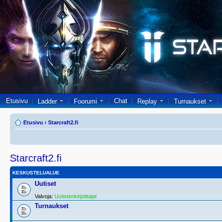
Etusivu
Chat
Ladder
Foorumi
Replay
Turnaukset
Etusivu
‹
Starcraft2.fi
Starcraft2.fi
KESKUSTELUALUE
Uutiset
Valvoja:
Uutistenkirjoittajat
Turnaukset