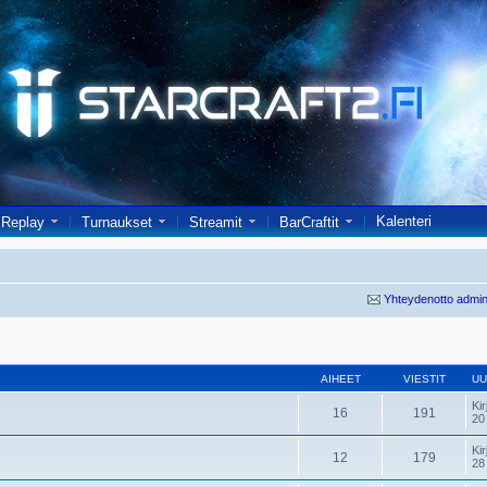
Kalenteri
Replay
Turnaukset
Streamit
BarCraftit
Yhteydenotto admin
AIHEET
VIESTIT
UU
Kir
16
191
20
Kir
12
179
28