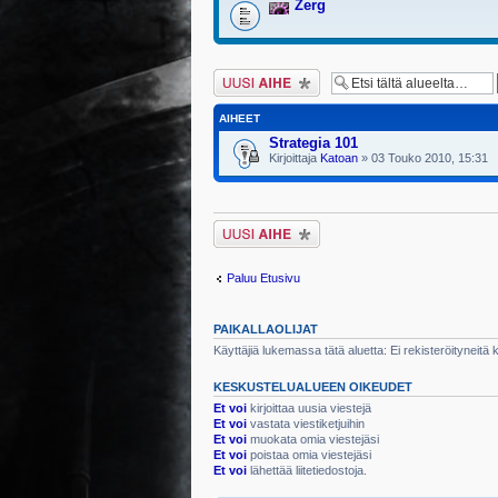
Zerg
Lähetä uusi viesti
AIHEET
Strategia 101
Kirjoittaja
Katoan
» 03 Touko 2010, 15:31
Lähetä uusi viesti
Paluu Etusivu
PAIKALLAOLIJAT
Käyttäjiä lukemassa tätä aluetta: Ei rekisteröityneitä kä
KESKUSTELUALUEEN OIKEUDET
Et voi
kirjoittaa uusia viestejä
Et voi
vastata viestiketjuihin
Et voi
muokata omia viestejäsi
Et voi
poistaa omia viestejäsi
Et voi
lähettää liitetiedostoja.