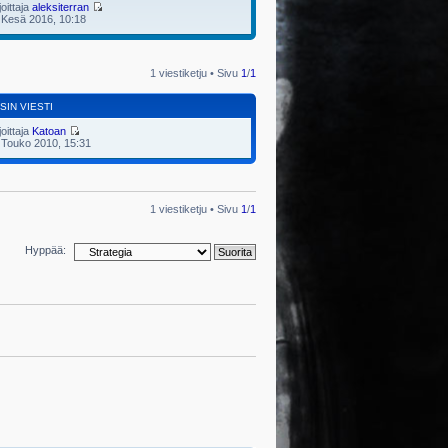
joittaja
aleksiterran
 Kesä 2016, 10:18
1 viestiketju • Sivu
1
/
1
SIN VIESTI
joittaja
Katoan
 Touko 2010, 15:31
1 viestiketju • Sivu
1
/
1
Hyppää: