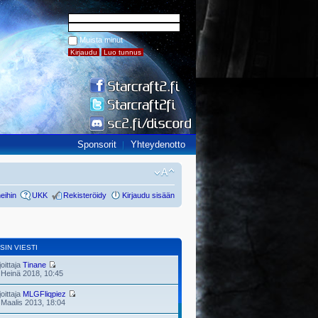
Muista minut
Sponsorit
Yhteydenotto
eihin
UKK
Rekisteröidy
Kirjaudu sisään
SIN VIESTI
joittaja
Tinane
 Heinä 2018, 10:45
joittaja
MLGFliqpiez
 Maalis 2013, 18:04