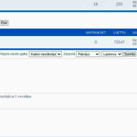
Kir
18
255
06
VASTAUKSET
LUETTU
UU
Kir
0
72547
03
Näytä viestit ajalta:
Järjestä
yttäjiä ja 1 vierailijaa