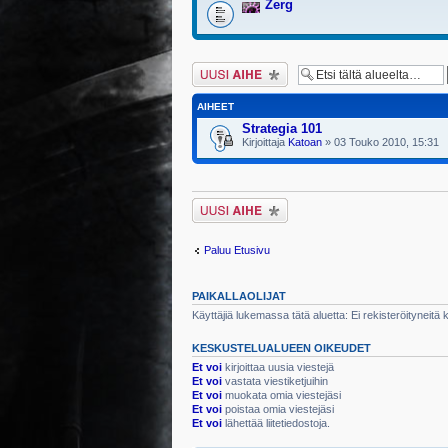
Zerg
Lähetä uusi viesti
AIHEET
Strategia 101
Kirjoittaja
Katoan
» 03 Touko 2010, 15:31
Lähetä uusi viesti
Paluu Etusivu
PAIKALLAOLIJAT
Käyttäjiä lukemassa tätä aluetta: Ei rekisteröityneitä kä
KESKUSTELUALUEEN OIKEUDET
Et voi
kirjoittaa uusia viestejä
Et voi
vastata viestiketjuihin
Et voi
muokata omia viestejäsi
Et voi
poistaa omia viestejäsi
Et voi
lähettää liitetiedostoja.