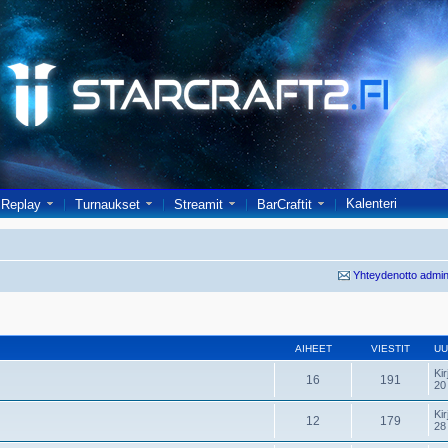
Kalenteri
Replay
Turnaukset
Streamit
BarCraftit
Yhteydenotto admin
AIHEET
VIESTIT
UU
Kir
16
191
20
Kir
12
179
28