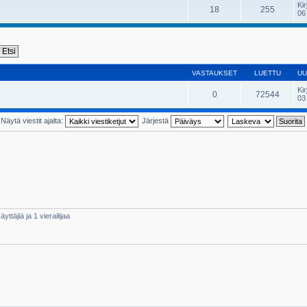
Kir
18
255
06
VASTAUKSET
LUETTU
UU
Kir
0
72544
03
Näytä viestit ajalta:
Järjestä
yttäjiä ja 1 vierailijaa