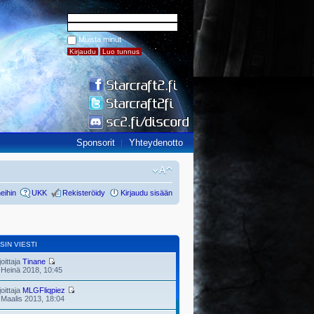
Muista minut
Sponsorit
Yhteydenotto
eihin
UKK
Rekisteröidy
Kirjaudu sisään
SIN VIESTI
joittaja
Tinane
 Heinä 2018, 10:45
joittaja
MLGFliqpiez
 Maalis 2013, 18:04