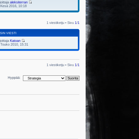
joittaja
aleksiterran
 Kesä 2016, 10:18
1 viestiketju • Sivu
1
/
1
SIN VIESTI
joittaja
Katoan
 Touko 2010, 15:31
1 viestiketju • Sivu
1
/
1
Hyppää: