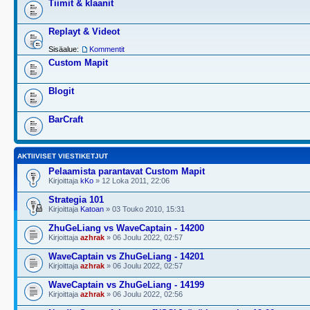
Tiimit & klaanit
Replayt & Videot
Sisäalue:
Kommentit
Custom Mapit
Blogit
BarCraft
AKTIIVISET VIESTIKETJUT
Pelaamista parantavat Custom Mapit
Kirjoittaja
kKo
» 12 Loka 2011, 22:06
Strategia 101
Kirjoittaja
Katoan
» 03 Touko 2010, 15:31
ZhuGeLiang vs WaveCaptain - 14200
Kirjoittaja
azhrak
» 06 Joulu 2022, 02:57
WaveCaptain vs ZhuGeLiang - 14201
Kirjoittaja
azhrak
» 06 Joulu 2022, 02:57
WaveCaptain vs ZhuGeLiang - 14199
Kirjoittaja
azhrak
» 06 Joulu 2022, 02:56