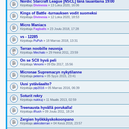
Nordic Starcraft League [NSCL] tänä lauantaina 19:00
Kirjoittaja
Divinesia
» 13 Loka 2020, 16:06
Kings of Battle -turnauksen vodit suomeksi
Kirjoittaja
Divinesia
» 12 Loka 2020, 18:53
Micro Maniacs
Kirjoittaja
Fagballs
» 23 Joulu 2018, 17:28
vs - 12285
Kirjoittaja
PuPuh
» 18 Marras 2018, 13:31
Terran noobille neuvoja
Kirjoittaja
Mechalo
» 29 Heinä 2011, 23:59
On se SCII hyvä peli
Kirjoittaja
Venomi
» 09 Elo 2017, 15:56
Micronae Supremacyn nykytilanne
Kirjoittaja
peterra
» 05 Syys 2015, 23:41
Uusi ystäväaalto?
Kirjoittaja
pip2016
» 05 Marras 2016, 06:39
Soturit rekry
Kirjoittaja
nukkuj
» 11 Maalis 2013, 02:59
Treenausta hyvällä porukalla!
Kirjoittaja
iRush
» 09 Joulu 2011, 18:24
Zergien hyökkäyskokoonpano
Kirjoittaja
aleksiterran
» 04 Kesä 2016, 23:57