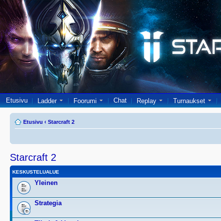
Etusivu
Chat
Ladder
Foorumi
Replay
Turnaukset
Etusivu
‹
Starcraft 2
Starcraft 2
KESKUSTELUALUE
Yleinen
Strategia