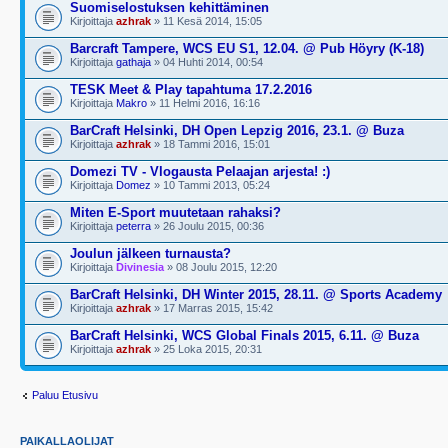
Suomiselostuksen kehittäminen
Kirjoittaja
azhrak
» 11 Kesä 2014, 15:05
Barcraft Tampere, WCS EU S1, 12.04. @ Pub Höyry (K-18)
Kirjoittaja
gathaja
» 04 Huhti 2014, 00:54
TESK Meet & Play tapahtuma 17.2.2016
Kirjoittaja
Makro
» 11 Helmi 2016, 16:16
BarCraft Helsinki, DH Open Lepzig 2016, 23.1. @ Buza
Kirjoittaja
azhrak
» 18 Tammi 2016, 15:01
Domezi TV - Vlogausta Pelaajan arjesta! :)
Kirjoittaja
Domez
» 10 Tammi 2013, 05:24
Miten E-Sport muutetaan rahaksi?
Kirjoittaja
peterra
» 26 Joulu 2015, 00:36
Joulun jälkeen turnausta?
Kirjoittaja
Divinesia
» 08 Joulu 2015, 12:20
BarCraft Helsinki, DH Winter 2015, 28.11. @ Sports Academy
Kirjoittaja
azhrak
» 17 Marras 2015, 15:42
BarCraft Helsinki, WCS Global Finals 2015, 6.11. @ Buza
Kirjoittaja
azhrak
» 25 Loka 2015, 20:31
Paluu Etusivu
PAIKALLAOLIJAT