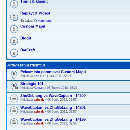
Tiimit & klaanit
Replayt & Videot
Sisäalue:
Kommentit
Custom Mapit
Blogit
BarCraft
AKTIIVISET VIESTIKETJUT
Pelaamista parantavat Custom Mapit
Kirjoittaja
kKo
» 12 Loka 2011, 22:06
Strategia 101
Kirjoittaja
Katoan
» 03 Touko 2010, 15:31
ZhuGeLiang vs WaveCaptain - 14200
Kirjoittaja
azhrak
» 06 Joulu 2022, 02:57
WaveCaptain vs ZhuGeLiang - 14201
Kirjoittaja
azhrak
» 06 Joulu 2022, 02:57
WaveCaptain vs ZhuGeLiang - 14199
Kirjoittaja
azhrak
» 06 Joulu 2022, 02:56