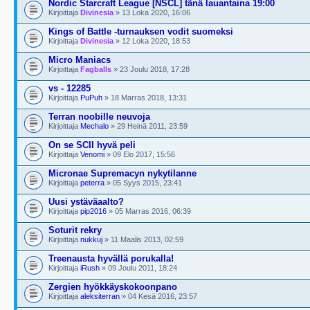
Nordic Starcraft League [NSCL] tänä lauantaina 19:00
Kirjoittaja
Divinesia
» 13 Loka 2020, 16:06
Kings of Battle -turnauksen vodit suomeksi
Kirjoittaja
Divinesia
» 12 Loka 2020, 18:53
Micro Maniacs
Kirjoittaja
Fagballs
» 23 Joulu 2018, 17:28
vs - 12285
Kirjoittaja
PuPuh
» 18 Marras 2018, 13:31
Terran noobille neuvoja
Kirjoittaja
Mechalo
» 29 Heinä 2011, 23:59
On se SCII hyvä peli
Kirjoittaja
Venomi
» 09 Elo 2017, 15:56
Micronae Supremacyn nykytilanne
Kirjoittaja
peterra
» 05 Syys 2015, 23:41
Uusi ystäväaalto?
Kirjoittaja
pip2016
» 05 Marras 2016, 06:39
Soturit rekry
Kirjoittaja
nukkuj
» 11 Maalis 2013, 02:59
Treenausta hyvällä porukalla!
Kirjoittaja
iRush
» 09 Joulu 2011, 18:24
Zergien hyökkäyskokoonpano
Kirjoittaja
aleksiterran
» 04 Kesä 2016, 23:57