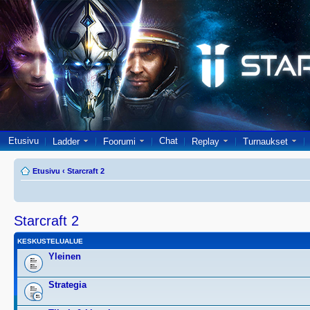
Etusivu
Chat
Ladder
Foorumi
Replay
Turnaukset
Etusivu
‹
Starcraft 2
Starcraft 2
KESKUSTELUALUE
Yleinen
Strategia