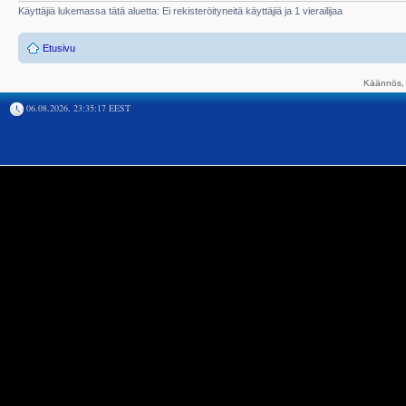
Käyttäjiä lukemassa tätä aluetta: Ei rekisteröityneitä käyttäjiä ja 1 vierailijaa
Etusivu
Käännös, 
06.08.2026, 23:35:17 EEST