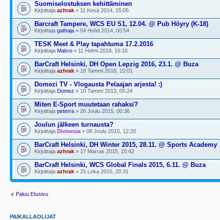
Suomiselostuksen kehittäminen
Kirjoittaja
azhrak
» 11 Kesä 2014, 15:05
Barcraft Tampere, WCS EU S1, 12.04. @ Pub Höyry (K-18)
Kirjoittaja
gathaja
» 04 Huhti 2014, 00:54
TESK Meet & Play tapahtuma 17.2.2016
Kirjoittaja
Makro
» 11 Helmi 2016, 16:16
BarCraft Helsinki, DH Open Lepzig 2016, 23.1. @ Buza
Kirjoittaja
azhrak
» 18 Tammi 2016, 15:01
Domezi TV - Vlogausta Pelaajan arjesta! :)
Kirjoittaja
Domez
» 10 Tammi 2013, 05:24
Miten E-Sport muutetaan rahaksi?
Kirjoittaja
peterra
» 26 Joulu 2015, 00:36
Joulun jälkeen turnausta?
Kirjoittaja
Divinesia
» 08 Joulu 2015, 12:20
BarCraft Helsinki, DH Winter 2015, 28.11. @ Sports Academy
Kirjoittaja
azhrak
» 17 Marras 2015, 15:42
BarCraft Helsinki, WCS Global Finals 2015, 6.11. @ Buza
Kirjoittaja
azhrak
» 25 Loka 2015, 20:31
Paluu Etusivu
PAIKALLAOLIJAT