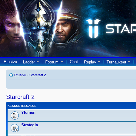
Etusivu
Chat
Ladder
Foorumi
Replay
Turnaukset
Etusivu
‹
Starcraft 2
Starcraft 2
KESKUSTELUALUE
Yleinen
Strategia