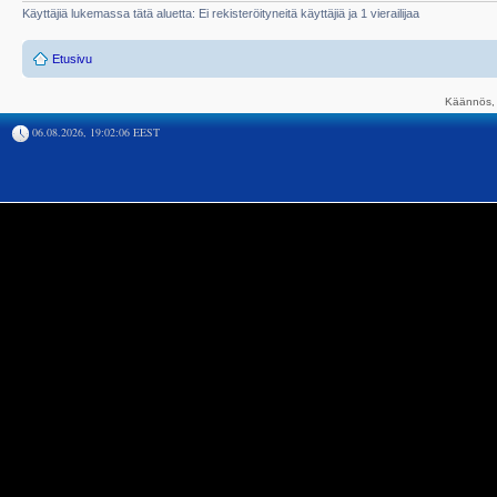
Käyttäjiä lukemassa tätä aluetta: Ei rekisteröityneitä käyttäjiä ja 1 vierailijaa
Etusivu
Käännös, 
06.08.2026, 19:02:06 EEST