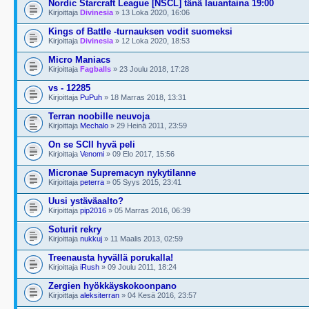
Nordic Starcraft League [NSCL] tänä lauantaina 19:00
Kirjoittaja
Divinesia
» 13 Loka 2020, 16:06
Kings of Battle -turnauksen vodit suomeksi
Kirjoittaja
Divinesia
» 12 Loka 2020, 18:53
Micro Maniacs
Kirjoittaja
Fagballs
» 23 Joulu 2018, 17:28
vs - 12285
Kirjoittaja
PuPuh
» 18 Marras 2018, 13:31
Terran noobille neuvoja
Kirjoittaja
Mechalo
» 29 Heinä 2011, 23:59
On se SCII hyvä peli
Kirjoittaja
Venomi
» 09 Elo 2017, 15:56
Micronae Supremacyn nykytilanne
Kirjoittaja
peterra
» 05 Syys 2015, 23:41
Uusi ystäväaalto?
Kirjoittaja
pip2016
» 05 Marras 2016, 06:39
Soturit rekry
Kirjoittaja
nukkuj
» 11 Maalis 2013, 02:59
Treenausta hyvällä porukalla!
Kirjoittaja
iRush
» 09 Joulu 2011, 18:24
Zergien hyökkäyskokoonpano
Kirjoittaja
aleksiterran
» 04 Kesä 2016, 23:57