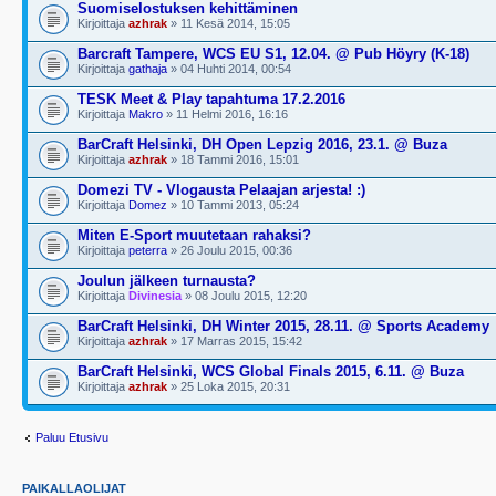
Suomiselostuksen kehittäminen
Kirjoittaja
azhrak
» 11 Kesä 2014, 15:05
Barcraft Tampere, WCS EU S1, 12.04. @ Pub Höyry (K-18)
Kirjoittaja
gathaja
» 04 Huhti 2014, 00:54
TESK Meet & Play tapahtuma 17.2.2016
Kirjoittaja
Makro
» 11 Helmi 2016, 16:16
BarCraft Helsinki, DH Open Lepzig 2016, 23.1. @ Buza
Kirjoittaja
azhrak
» 18 Tammi 2016, 15:01
Domezi TV - Vlogausta Pelaajan arjesta! :)
Kirjoittaja
Domez
» 10 Tammi 2013, 05:24
Miten E-Sport muutetaan rahaksi?
Kirjoittaja
peterra
» 26 Joulu 2015, 00:36
Joulun jälkeen turnausta?
Kirjoittaja
Divinesia
» 08 Joulu 2015, 12:20
BarCraft Helsinki, DH Winter 2015, 28.11. @ Sports Academy
Kirjoittaja
azhrak
» 17 Marras 2015, 15:42
BarCraft Helsinki, WCS Global Finals 2015, 6.11. @ Buza
Kirjoittaja
azhrak
» 25 Loka 2015, 20:31
Paluu Etusivu
PAIKALLAOLIJAT