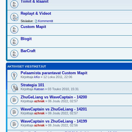
Tiimit & klaanit
Replayt & Videot
Sisäalue:
Kommentit
Custom Mapit
Blogit
BarCraft
AKTIIVISET VIESTIKETJUT
Pelaamista parantavat Custom Mapit
Kirjoittaja
kKo
» 12 Loka 2011, 22:06
Strategia 101
Kirjoittaja
Katoan
» 03 Touko 2010, 15:31
ZhuGeLiang vs WaveCaptain - 14200
Kirjoittaja
azhrak
» 06 Joulu 2022, 02:57
WaveCaptain vs ZhuGeLiang - 14201
Kirjoittaja
azhrak
» 06 Joulu 2022, 02:57
WaveCaptain vs ZhuGeLiang - 14199
Kirjoittaja
azhrak
» 06 Joulu 2022, 02:56