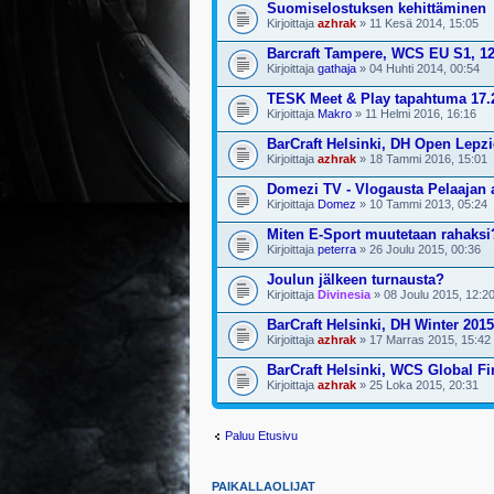
Suomiselostuksen kehittäminen
Kirjoittaja
azhrak
» 11 Kesä 2014, 15:05
Barcraft Tampere, WCS EU S1, 12
Kirjoittaja
gathaja
» 04 Huhti 2014, 00:54
TESK Meet & Play tapahtuma 17.
Kirjoittaja
Makro
» 11 Helmi 2016, 16:16
BarCraft Helsinki, DH Open Lepzi
Kirjoittaja
azhrak
» 18 Tammi 2016, 15:01
Domezi TV - Vlogausta Pelaajan ar
Kirjoittaja
Domez
» 10 Tammi 2013, 05:24
Miten E-Sport muutetaan rahaksi
Kirjoittaja
peterra
» 26 Joulu 2015, 00:36
Joulun jälkeen turnausta?
Kirjoittaja
Divinesia
» 08 Joulu 2015, 12:2
BarCraft Helsinki, DH Winter 201
Kirjoittaja
azhrak
» 17 Marras 2015, 15:42
BarCraft Helsinki, WCS Global Fi
Kirjoittaja
azhrak
» 25 Loka 2015, 20:31
Paluu Etusivu
PAIKALLAOLIJAT