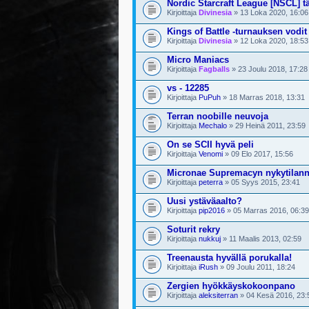
Nordic Starcraft League [NSCL] t
Kirjoittaja
Divinesia
» 13 Loka 2020, 16:06
Kings of Battle -turnauksen vodi
Kirjoittaja
Divinesia
» 12 Loka 2020, 18:53
Micro Maniacs
Kirjoittaja
Fagballs
» 23 Joulu 2018, 17:28
vs - 12285
Kirjoittaja
PuPuh
» 18 Marras 2018, 13:31
Terran noobille neuvoja
Kirjoittaja
Mechalo
» 29 Heinä 2011, 23:59
On se SCII hyvä peli
Kirjoittaja
Venomi
» 09 Elo 2017, 15:56
Micronae Supremacyn nykytilan
Kirjoittaja
peterra
» 05 Syys 2015, 23:41
Uusi ystäväaalto?
Kirjoittaja
pip2016
» 05 Marras 2016, 06:39
Soturit rekry
Kirjoittaja
nukkuj
» 11 Maalis 2013, 02:59
Treenausta hyvällä porukalla!
Kirjoittaja
iRush
» 09 Joulu 2011, 18:24
Zergien hyökkäyskokoonpano
Kirjoittaja
aleksiterran
» 04 Kesä 2016, 23: