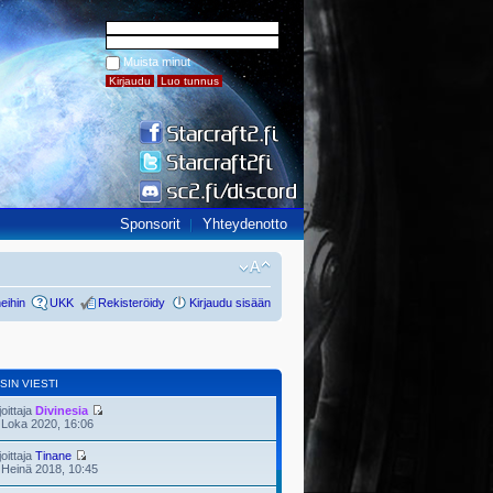
Muista minut
Sponsorit
Yhteydenotto
eihin
UKK
Rekisteröidy
Kirjaudu sisään
SIN VIESTI
joittaja
Divinesia
 Loka 2020, 16:06
joittaja
Tinane
 Heinä 2018, 10:45