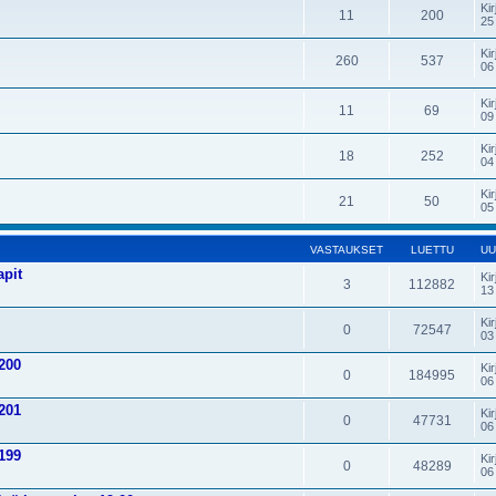
Kir
11
200
25
Kir
260
537
06
Kir
11
69
09
Kir
18
252
04
Kir
21
50
05
VASTAUKSET
LUETTU
UU
apit
Kir
3
112882
13
Kir
0
72547
03
200
Kir
0
184995
06
201
Kir
0
47731
06
199
Kir
0
48289
06