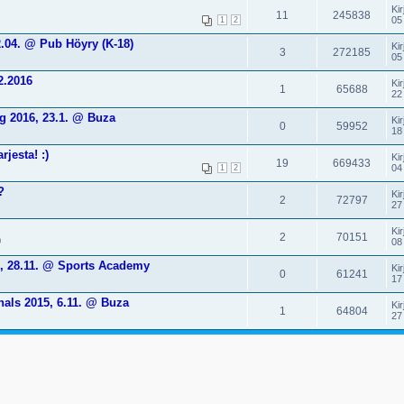
Kir
11
245838
05
1
2
.04. @ Pub Höyry (K-18)
Kir
3
272185
05
2.2016
Kir
1
65688
22
g 2016, 23.1. @ Buza
Kir
0
59952
18
jesta! :)
Kir
19
669433
04
1
2
?
Kir
2
72797
27
Kir
2
70151
0
08
5, 28.11. @ Sports Academy
Kir
0
61241
17
nals 2015, 6.11. @ Buza
Kir
1
64804
27