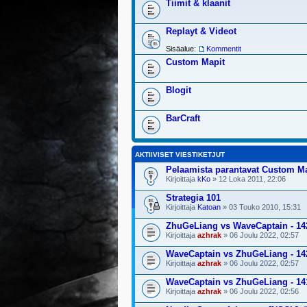
Tiimit & klaanit
Replayt & Videot
Sisäalue:
Kommentit
Custom Mapit
Blogit
BarCraft
AKTIIVISET VIESTIKETJUT
Pelaamista parantavat Custom M
Kirjoittaja
kKo
» 12 Loka 2011, 22:06
Strategia 101
Kirjoittaja
Katoan
» 03 Touko 2010, 15:31
ZhuGeLiang vs WaveCaptain - 14
Kirjoittaja
azhrak
» 06 Joulu 2022, 02:57
WaveCaptain vs ZhuGeLiang - 14
Kirjoittaja
azhrak
» 06 Joulu 2022, 02:57
WaveCaptain vs ZhuGeLiang - 14
Kirjoittaja
azhrak
» 06 Joulu 2022, 02:56