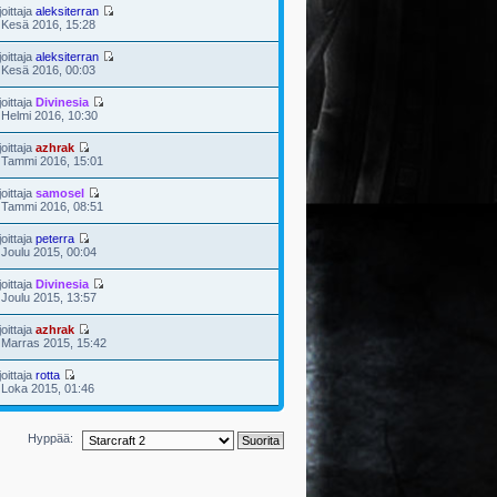
joittaja
aleksiterran
 Kesä 2016, 15:28
joittaja
aleksiterran
 Kesä 2016, 00:03
joittaja
Divinesia
 Helmi 2016, 10:30
joittaja
azhrak
 Tammi 2016, 15:01
joittaja
samosel
 Tammi 2016, 08:51
joittaja
peterra
 Joulu 2015, 00:04
joittaja
Divinesia
 Joulu 2015, 13:57
joittaja
azhrak
 Marras 2015, 15:42
joittaja
rotta
 Loka 2015, 01:46
Hyppää: