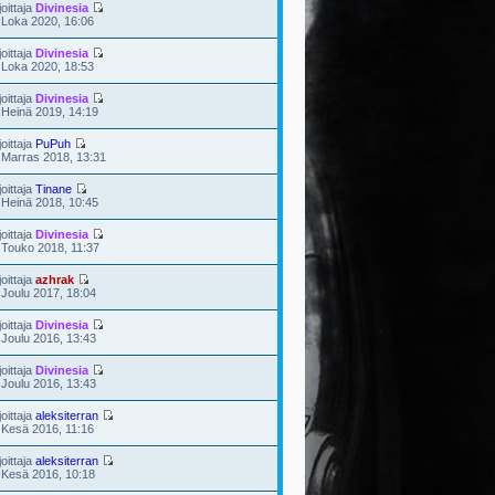
joittaja
Divinesia
 Loka 2020, 16:06
joittaja
Divinesia
 Loka 2020, 18:53
joittaja
Divinesia
 Heinä 2019, 14:19
joittaja
PuPuh
 Marras 2018, 13:31
joittaja
Tinane
 Heinä 2018, 10:45
joittaja
Divinesia
 Touko 2018, 11:37
joittaja
azhrak
 Joulu 2017, 18:04
joittaja
Divinesia
 Joulu 2016, 13:43
joittaja
Divinesia
 Joulu 2016, 13:43
joittaja
aleksiterran
 Kesä 2016, 11:16
joittaja
aleksiterran
 Kesä 2016, 10:18