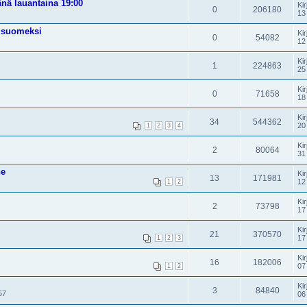
änä lauantaina 19:00
Kir
0
206180
13
t suomeksi
Kir
0
54082
12
Kir
1
224863
25
Kir
0
71658
18
Kir
34
544362
20
1
2
3
4
Kir
2
80064
31
ne
Kir
13
171981
12
1
2
Kir
2
73798
17
Kir
21
370570
17
1
2
3
Kir
16
182006
07
1
2
Kir
3
84840
57
06