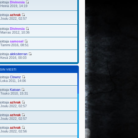
joittaja
Divinesia
 Heinä 2019, 14:19
joittaja
azhrak
 Joulu 2022, 02:57
joittaja
Divinesia
 Marras 2012, 10:36
joittaja
samosel
 Tammi 2016, 08:51
joittaja
aleksiterran
 Kesä 2016, 00:03
SIN VIESTI
joittaja
Clownz
 Loka 2011, 14:06
joittaja
Katoan
 Touko 2010, 15:31
joittaja
azhrak
 Joulu 2022, 02:57
joittaja
azhrak
 Joulu 2022, 02:57
joittaja
azhrak
 Joulu 2022, 02:56