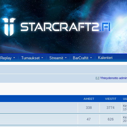
Kalenteri
Replay
Turnaukset
Streamit
BarCraftit
Yhteydenotto admin
AIHEET
VIESTIT
UU
Kir
338
3774
13
Kir
47
626
20