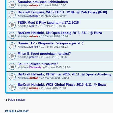
Suomiselostuksen kehittäminen
Kirjoittaja
azhrak
» 11 Kesä 2014, 15:05
Barcraft Tampere, WCS EU S1, 12.04. @ Pub Höyry (K-18)
Kirjoittaja
gathaja
» 04 Huhti 2014, 00:54
TESK Meet & Play tapahtuma 17.2.2016
Kirjoittaja
Makro
» 11 Helmi 2016, 16:16
BarCraft Helsinki, DH Open Lepzig 2016, 23.1. @ Buza
Kirjoittaja
azhrak
» 18 Tammi 2016, 15:01
Domezi TV - Vlogausta Pelaajan arjesta! :)
Kirjoittaja
Domez
» 10 Tammi 2013, 05:24
Miten E-Sport muutetaan rahaksi?
Kirjoittaja
peterra
» 26 Joulu 2015, 00:36
Joulun jälkeen turnausta?
Kirjoittaja
Divinesia
» 08 Joulu 2015, 12:20
BarCraft Helsinki, DH Winter 2015, 28.11. @ Sports Academy
Kirjoittaja
azhrak
» 17 Marras 2015, 15:42
BarCraft Helsinki, WCS Global Finals 2015, 6.11. @ Buza
Kirjoittaja
azhrak
» 25 Loka 2015, 20:31
Paluu Etusivu
PAIKALLAOLIJAT