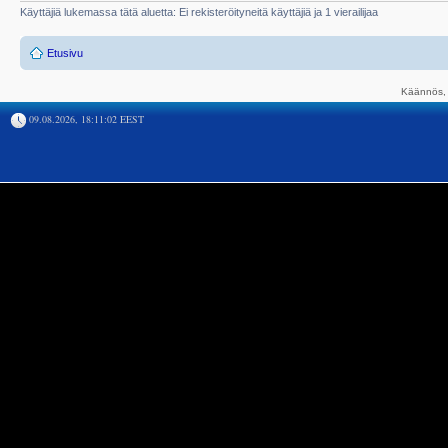
Käyttäjiä lukemassa tätä aluetta: Ei rekisteröityneitä käyttäjiä ja 1 vierailijaa
Etusivu
Käännös, 
09.08.2026, 18:11:02 EEST