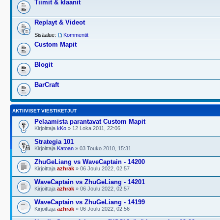
Tiimit & klaanit
Replayt & Videot
Sisäalue:
Kommentit
Custom Mapit
Blogit
BarCraft
AKTIIVISET VIESTIKETJUT
Pelaamista parantavat Custom Mapit
Kirjoittaja
kKo
» 12 Loka 2011, 22:06
Strategia 101
Kirjoittaja
Katoan
» 03 Touko 2010, 15:31
ZhuGeLiang vs WaveCaptain - 14200
Kirjoittaja
azhrak
» 06 Joulu 2022, 02:57
WaveCaptain vs ZhuGeLiang - 14201
Kirjoittaja
azhrak
» 06 Joulu 2022, 02:57
WaveCaptain vs ZhuGeLiang - 14199
Kirjoittaja
azhrak
» 06 Joulu 2022, 02:56