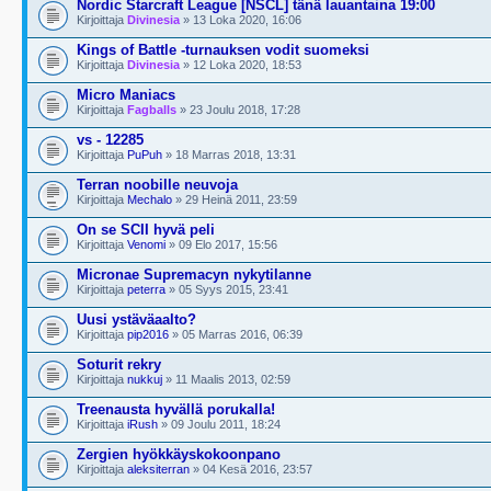
Nordic Starcraft League [NSCL] tänä lauantaina 19:00
Kirjoittaja
Divinesia
» 13 Loka 2020, 16:06
Kings of Battle -turnauksen vodit suomeksi
Kirjoittaja
Divinesia
» 12 Loka 2020, 18:53
Micro Maniacs
Kirjoittaja
Fagballs
» 23 Joulu 2018, 17:28
vs - 12285
Kirjoittaja
PuPuh
» 18 Marras 2018, 13:31
Terran noobille neuvoja
Kirjoittaja
Mechalo
» 29 Heinä 2011, 23:59
On se SCII hyvä peli
Kirjoittaja
Venomi
» 09 Elo 2017, 15:56
Micronae Supremacyn nykytilanne
Kirjoittaja
peterra
» 05 Syys 2015, 23:41
Uusi ystäväaalto?
Kirjoittaja
pip2016
» 05 Marras 2016, 06:39
Soturit rekry
Kirjoittaja
nukkuj
» 11 Maalis 2013, 02:59
Treenausta hyvällä porukalla!
Kirjoittaja
iRush
» 09 Joulu 2011, 18:24
Zergien hyökkäyskokoonpano
Kirjoittaja
aleksiterran
» 04 Kesä 2016, 23:57