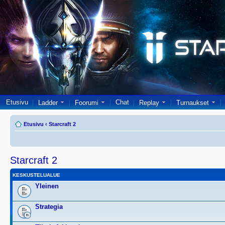
Etusivu
Chat
Ladder
Foorumi
Replay
Turnaukset
Etusivu
‹
Starcraft 2
Starcraft 2
KESKUSTELUALUE
Yleinen
Strategia