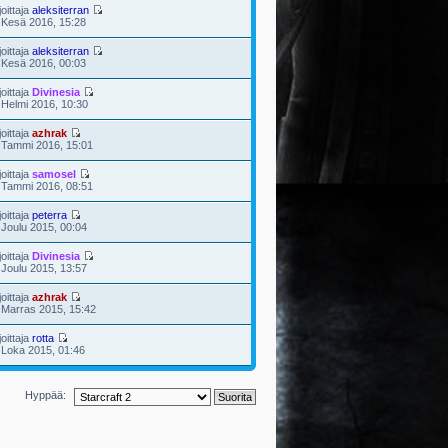
joittaja
aleksiterran
 Kesä 2016, 15:28
joittaja
aleksiterran
 Kesä 2016, 00:03
joittaja
Divinesia
 Helmi 2016, 10:30
joittaja
azhrak
 Tammi 2016, 15:01
joittaja
samosel
 Tammi 2016, 08:51
joittaja
peterra
 Joulu 2015, 00:04
joittaja
Divinesia
 Joulu 2015, 13:57
joittaja
azhrak
 Marras 2015, 15:42
joittaja
rotta
 Loka 2015, 01:46
Hyppää: