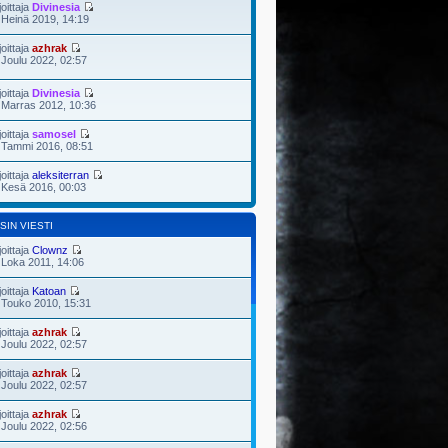
joittaja
Divinesia
 Heinä 2019, 14:19
joittaja
azhrak
 Joulu 2022, 02:57
joittaja
Divinesia
 Marras 2012, 10:36
joittaja
samosel
 Tammi 2016, 08:51
joittaja
aleksiterran
 Kesä 2016, 00:03
SIN VIESTI
joittaja
Clownz
 Loka 2011, 14:06
joittaja
Katoan
 Touko 2010, 15:31
joittaja
azhrak
 Joulu 2022, 02:57
joittaja
azhrak
 Joulu 2022, 02:57
joittaja
azhrak
 Joulu 2022, 02:56