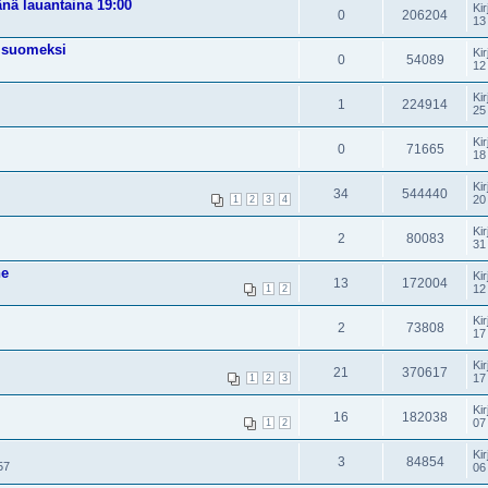
änä lauantaina 19:00
Kir
0
206204
13
t suomeksi
Kir
0
54089
12
Kir
1
224914
25
Kir
0
71665
18
Kir
34
544440
20
1
2
3
4
Kir
2
80083
31
ne
Kir
13
172004
12
1
2
Kir
2
73808
17
Kir
21
370617
17
1
2
3
Kir
16
182038
07
1
2
Kir
3
84854
57
06