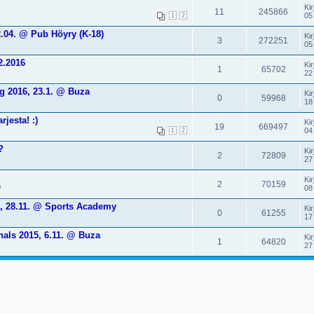
Kir
11
245866
05
1
2
.04. @ Pub Höyry (K-18)
Kir
3
272251
05
2.2016
Kir
1
65702
22
g 2016, 23.1. @ Buza
Kir
0
59968
18
jesta! :)
Kir
19
669497
04
1
2
?
Kir
2
72809
27
Kir
2
70159
0
08
5, 28.11. @ Sports Academy
Kir
0
61255
17
nals 2015, 6.11. @ Buza
Kir
1
64820
27