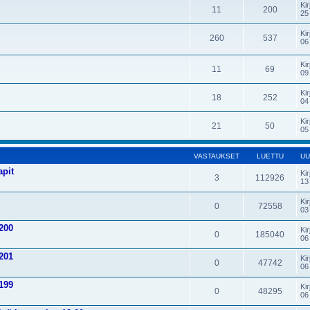
Kir
11
200
25
Kir
260
537
06
Kir
11
69
09
Kir
18
252
04
Kir
21
50
05
VASTAUKSET
LUETTU
UU
apit
Kir
3
112926
13
Kir
0
72558
03
200
Kir
0
185040
06
201
Kir
0
47742
06
199
Kir
0
48295
06