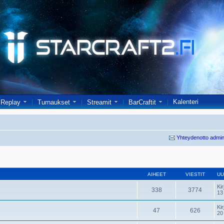
Kalenteri
Replay
Turnaukset
Streamit
BarCraftit
Yhteydenotto admin
AIHEET
VIESTIT
UU
Kir
338
3774
13
Kir
47
626
20