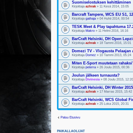
Suomiselostuksen kehittäminen
Kirjoittaja
azhrak
» 11 Kesä 2014, 15:05
Barcraft Tampere, WCS EU S1, 12
Kirjoittaja
gathaja
» 04 Huhti 2014, 00:54
TESK Meet & Play tapahtuma 17.
Kirjoittaja
Makro
» 11 Helmi 2016, 16:16
BarCraft Helsinki, DH Open Lepzi
Kirjoittaja
azhrak
» 18 Tammi 2016, 15:01
Domezi TV - Vlogausta Pelaajan ar
Kirjoittaja
Domez
» 10 Tammi 2013, 05:24
Miten E-Sport muutetaan rahaksi
Kirjoittaja
peterra
» 26 Joulu 2015, 00:36
Joulun jälkeen turnausta?
Kirjoittaja
Divinesia
» 08 Joulu 2015, 12:2
BarCraft Helsinki, DH Winter 201
Kirjoittaja
azhrak
» 17 Marras 2015, 15:42
BarCraft Helsinki, WCS Global Fi
Kirjoittaja
azhrak
» 25 Loka 2015, 20:31
Paluu Etusivu
PAIKALLAOLIJAT