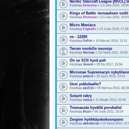
Nordic Starcraft League [NSCL] t
Kirjoittaja
Divinesia
» 13 Loka 2020, 16:06
Kings of Battle -turnauksen vodi
Kirjoittaja
Divinesia
» 12 Loka 2020, 18:53
Micro Maniacs
Kirjoittaja
Fagballs
» 23 Joulu 2018, 17:28
vs - 12285
Kirjoittaja
PuPuh
» 18 Marras 2018, 13:31
Terran noobille neuvoja
Kirjoittaja
Mechalo
» 29 Heinä 2011, 23:59
On se SCII hyvä peli
Kirjoittaja
Venomi
» 09 Elo 2017, 15:56
Micronae Supremacyn nykytilan
Kirjoittaja
peterra
» 05 Syys 2015, 23:41
Uusi ystäväaalto?
Kirjoittaja
pip2016
» 05 Marras 2016, 06:39
Soturit rekry
Kirjoittaja
nukkuj
» 11 Maalis 2013, 02:59
Treenausta hyvällä porukalla!
Kirjoittaja
iRush
» 09 Joulu 2011, 18:24
Zergien hyökkäyskokoonpano
Kirjoittaja
aleksiterran
» 04 Kesä 2016, 23: