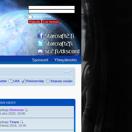
Muista minut
Sponsorit
Yhteydenotto
eihin
UKK
Rekisteröidy
Kirjaudu sisään
SIN VIESTI
joittaja
Divinesia
 Loka 2020, 16:06
joittaja
Tinane
 Heinä 2018, 10:45