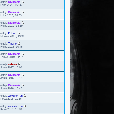
joittaja
Divinesia
 Loka 2020, 16:06
joittaja
Divinesia
 Loka 2020, 18:53
joittaja
Divinesia
 Heinä 2019, 14:19
joittaja
PuPuh
 Marras 2018, 13:31
joittaja
Tinane
 Heinä 2018, 10:45
joittaja
Divinesia
 Touko 2018, 11:37
joittaja
azhrak
 Joulu 2017, 18:04
joittaja
Divinesia
 Joulu 2016, 13:43
joittaja
Divinesia
 Joulu 2016, 13:43
joittaja
aleksiterran
 Kesä 2016, 11:16
joittaja
aleksiterran
 Kesä 2016, 10:18