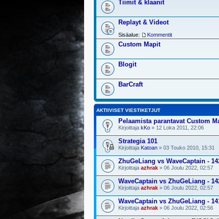
Tiimit & klaanit
Replayt & Videot
Sisäalue:
Kommentit
Custom Mapit
Blogit
BarCraft
AKTIIVISET VIESTIKETJUT
Pelaamista parantavat Custom M
Kirjoittaja
kKo
» 12 Loka 2011, 22:06
Strategia 101
Kirjoittaja
Katoan
» 03 Touko 2010, 15:31
ZhuGeLiang vs WaveCaptain - 14
Kirjoittaja
azhrak
» 06 Joulu 2022, 02:57
WaveCaptain vs ZhuGeLiang - 14
Kirjoittaja
azhrak
» 06 Joulu 2022, 02:57
WaveCaptain vs ZhuGeLiang - 14
Kirjoittaja
azhrak
» 06 Joulu 2022, 02:56