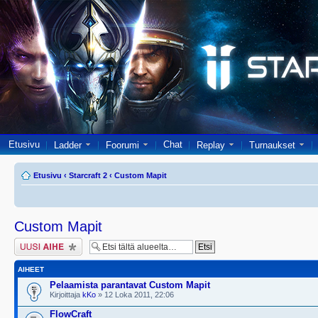
Etusivu
Chat
Ladder
Foorumi
Replay
Turnaukset
Etusivu
‹
Starcraft 2
‹
Custom Mapit
Custom Mapit
Lähetä uusi viesti
AIHEET
Pelaamista parantavat Custom Mapit
Kirjoittaja
kKo
» 12 Loka 2011, 22:06
FlowCraft