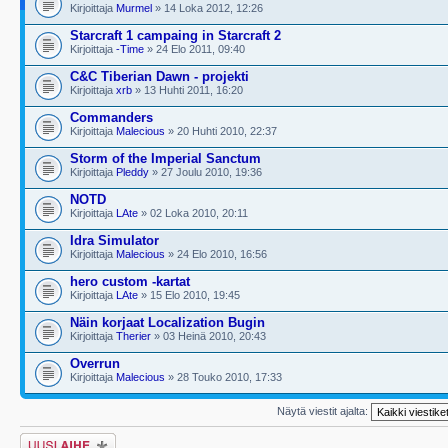
Kirjoittaja
Murmel
» 14 Loka 2012, 12:26
Starcraft 1 campaing in Starcraft 2
Kirjoittaja
-Time
» 24 Elo 2011, 09:40
C&C Tiberian Dawn - projekti
Kirjoittaja
xrb
» 13 Huhti 2011, 16:20
Commanders
Kirjoittaja
Malecious
» 20 Huhti 2010, 22:37
Storm of the Imperial Sanctum
Kirjoittaja
Pleddy
» 27 Joulu 2010, 19:36
NOTD
Kirjoittaja
LAte
» 02 Loka 2010, 20:11
Idra Simulator
Kirjoittaja
Malecious
» 24 Elo 2010, 16:56
hero custom -kartat
Kirjoittaja
LAte
» 15 Elo 2010, 19:45
Näin korjaat Localization Bugin
Kirjoittaja
Therier
» 03 Heinä 2010, 20:43
Overrun
Kirjoittaja
Malecious
» 28 Touko 2010, 17:33
Näytä viestit ajalta:
Lähetä uusi viesti