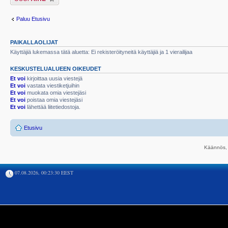
Paluu Etusivu
PAIKALLAOLIJAT
Käyttäjiä lukemassa tätä aluetta: Ei rekisteröityneitä käyttäjiä ja 1 vierailijaa
KESKUSTELUALUEEN OIKEUDET
Et voi
kirjoittaa uusia viestejä
Et voi
vastata viestiketjuihin
Et voi
muokata omia viestejäsi
Et voi
poistaa omia viestejäsi
Et voi
lähettää liitetiedostoja.
Etusivu
Käännös, 
07.08.2026, 00:23:30 EEST