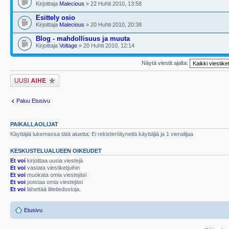
Kirjoittaja
Malecious
» 22 Huhti 2010, 13:58
Esittely osio
Kirjoittaja
Malecious
» 20 Huhti 2010, 20:38
Blog - mahdollisuus ja muuta
Kirjoittaja
Voltage
» 20 Huhti 2010, 12:14
Näytä viestit ajalta:
Lähetä uusi viesti
Paluu Etusivu
PAIKALLAOLIJAT
Käyttäjiä lukemassa tätä aluetta: Ei rekisteröityneitä käyttäjiä ja 1 vierailijaa
KESKUSTELUALUEEN OIKEUDET
Et voi
kirjoittaa uusia viestejä
Et voi
vastata viestiketjuihin
Et voi
muokata omia viestejäsi
Et voi
poistaa omia viestejäsi
Et voi
lähettää liitetiedostoja.
Etusivu