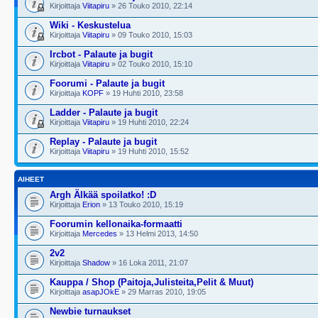
Kirjoittaja
Viitapiru
» 26 Touko 2010, 22:14
Wiki - Keskustelua
Kirjoittaja
Viitapiru
» 09 Touko 2010, 15:03
Ircbot - Palaute ja bugit
Kirjoittaja
Viitapiru
» 02 Touko 2010, 15:10
Foorumi - Palaute ja bugit
Kirjoittaja
KOPF
» 19 Huhti 2010, 23:58
Ladder - Palaute ja bugit
Kirjoittaja
Viitapiru
» 19 Huhti 2010, 22:24
Replay - Palaute ja bugit
Kirjoittaja
Viitapiru
» 19 Huhti 2010, 15:52
AIHEET
Argh Älkää spoilatko! :D
Kirjoittaja
Erion
» 13 Touko 2010, 15:19
Foorumin kellonaika-formaatti
Kirjoittaja
Mercedes
» 13 Helmi 2013, 14:50
2v2
Kirjoittaja
Shadow
» 16 Loka 2011, 21:07
Kauppa / Shop (Paitoja,Julisteita,Pelit & Muut)
Kirjoittaja
asapJOkE
» 29 Marras 2010, 19:05
Newbie turnaukset