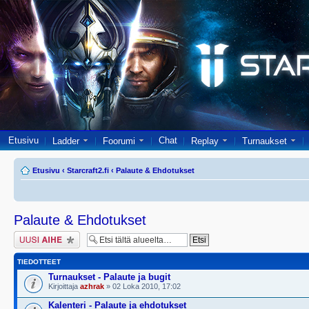
Etusivu
Chat
Ladder
Foorumi
Replay
Turnaukset
Etusivu
‹
Starcraft2.fi
‹
Palaute & Ehdotukset
Palaute & Ehdotukset
Lähetä uusi viesti
TIEDOTTEET
Turnaukset - Palaute ja bugit
Kirjoittaja
azhrak
» 02 Loka 2010, 17:02
Kalenteri - Palaute ja ehdotukset