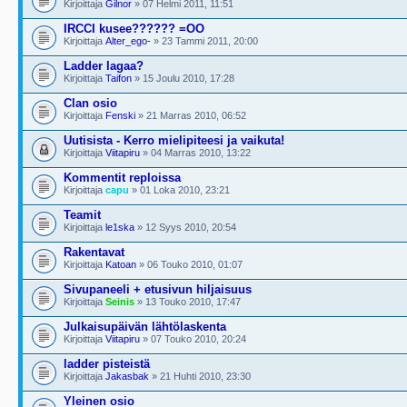
Kirjoittaja
Gilnor
» 07 Helmi 2011, 11:51
IRCCI kusee?????? =OO
Kirjoittaja
Alter_ego-
» 23 Tammi 2011, 20:00
Ladder lagaa?
Kirjoittaja
Taifon
» 15 Joulu 2010, 17:28
Clan osio
Kirjoittaja
Fenski
» 21 Marras 2010, 06:52
Uutisista - Kerro mielipiteesi ja vaikuta!
Kirjoittaja
Viitapiru
» 04 Marras 2010, 13:22
Kommentit reploissa
Kirjoittaja
capu
» 01 Loka 2010, 23:21
Teamit
Kirjoittaja
le1ska
» 12 Syys 2010, 20:54
Rakentavat
Kirjoittaja
Katoan
» 06 Touko 2010, 01:07
Sivupaneeli + etusivun hiljaisuus
Kirjoittaja
Seinis
» 13 Touko 2010, 17:47
Julkaisupäivän lähtölaskenta
Kirjoittaja
Viitapiru
» 07 Touko 2010, 20:24
ladder pisteistä
Kirjoittaja
Jakasbak
» 21 Huhti 2010, 23:30
Yleinen osio