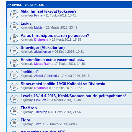
AKTIIVISET VIESTIKETJUT
Mitä ihmiset tekevät työkseen?
Kirjoittaja
Pinna
» 11 Touko 2011, 15:41
Liskis
Kirjoittaja
Liskis
» 21 Maalis 2012, 23:49
Paras hiiri/näppis starren peluuseen?
Kirjoittaja
Divinesia
» 17 Kesä 2011, 15:38
Snowtiger (Aleksiterran)
Kirjoittaja
aleksiterran
» 06 Kesä 2016, 10:31
Ensinmäinen esine vasemmallasi...
Kirjoittaja
MeteoRain
» 17 Touko 2011, 14:30
"pelikieli"
Kirjoittaja
Aleksi Vuorilahti
» 17 Kesä 2014, 15:16
Show-matsi tänään 19:30 Kalinski vs Divinesia
Kirjoittaja
Divinesia
» 18 Heinä 2013, 17:38
Levels 13-14.4.2013, Keski-Suomen suurin pelitapahtuma!
Kirjoittaja
PinkFox
» 03 Maalis 2013, 02:38
TheMrop
Kirjoittaja
TheMrop
» 18 Helmi 2013, 21:56
Tidre
Kirjoittaja
Tidre
» 17 Tammi 2013, 14:03