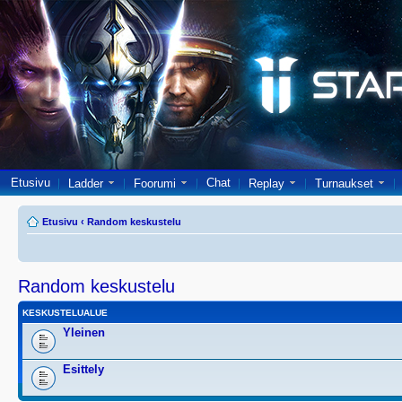
Etusivu
Chat
Ladder
Foorumi
Replay
Turnaukset
Etusivu
‹
Random keskustelu
Random keskustelu
KESKUSTELUALUE
Yleinen
Esittely