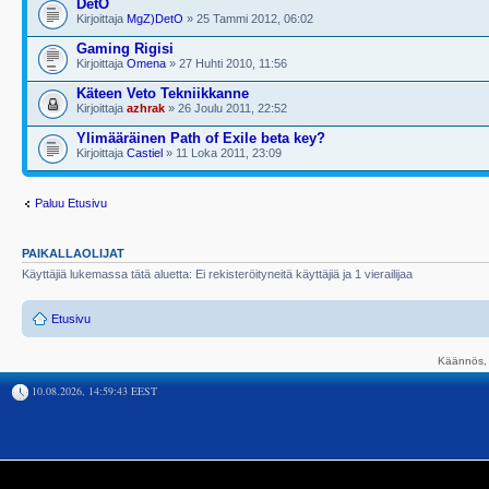
DetO
Kirjoittaja
MgZ)DetO
» 25 Tammi 2012, 06:02
Gaming Rigisi
Kirjoittaja
Omena
» 27 Huhti 2010, 11:56
Käteen Veto Tekniikkanne
Kirjoittaja
azhrak
» 26 Joulu 2011, 22:52
Ylimääräinen Path of Exile beta key?
Kirjoittaja
Castiel
» 11 Loka 2011, 23:09
Paluu Etusivu
PAIKALLAOLIJAT
Käyttäjiä lukemassa tätä aluetta: Ei rekisteröityneitä käyttäjiä ja 1 vierailijaa
Etusivu
Käännös, 
10.08.2026, 14:59:43 EEST