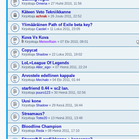
Kirjoittaja
Omena
» 27 Huhti 2010, 11:56
Käteen Veto Tekniikkanne
Kirjoittaja
azhrak
» 26 Joulu 2011, 22:52
Ylimääräinen Path of Exile beta key?
Kirjoittaja
Castiel
» 11 Loka 2011, 23:09
Kuva Vs Kuva
Kirjoittaja
MeteoRain
» 07 Elo 2010, 08:01
Copycat
Kirjoittaja
Shadow
» 22 Loka 2011, 19:02
LoL=League Of Legends
Kirjoittaja
Alter_ego-
» 07 Heinä 2011, 22:24
Arvostele edellinen kappale
Kirjoittaja
Mechalo
» 04 Elo 2011, 01:44
starfriend 0.44 = sc2 lan.
Kirjoittaja
puuro123
» 30 Heinä 2011, 02:56
Uusi kone
Kirjoittaja
Shadow
» 29 Kesä 2011, 16:44
Streamaus?
Kirjoittaja
Totte20
» 13 Heinä 2011, 13:48
Bloodline Champion
Kirjoittaja
Reda
» 08 Heinä 2011, 17:10