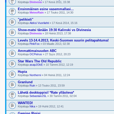
Kirjoittaja
Divinesia
» 17 Kesä 2011, 15:38
Ensinmäinen esine vasemmallasi...
Kirjoittaja
MeteoRain
» 17 Touko 2011, 14:30
"pelikieli"
Kirjoittaja
Aleksi Vuorilahti
» 17 Kesä 2014, 15:16
Show-matsi tänään 19:30 Kalinski vs Divinesia
Kirjoittaja
Divinesia
» 18 Heinä 2013, 17:38
Levels 13-14.4.2013, Keski-Suomen suurin pelitapahtuma!
Kirjoittaja
PinkFox
» 03 Maalis 2013, 02:38
Ammattimaisuuden ABC
Kirjoittaja
OCPetrus
» 27 Syys 2012, 20:23
Star Wars The Old Republic
Kirjoittaja
asapJOkE
» 10 Tammi 2012, 12:19
Hupia
Kirjoittaja
Northerni
» 04 Heinä 2011, 12:24
Granlund
Kirjoittaja
Ruin
» 13 Touko 2011, 23:59
Lähetä desktoppisi! *Rate ylläoleva*
Kirjoittaja
SebastianJSL
» 30 Tammi 2011, 02:04
WANTED!
Kirjoittaja
Nika
» 19 Huhti 2012, 12:41
Gaming Rigisi