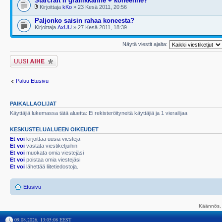
Starcraft II grafiikkanne + koneenne?
Kirjoittaja
kKo
» 23 Kesä 2011, 20:56
Paljonko saisin rahaa koneesta?
Kirjoittaja
AxUU
» 27 Kesä 2011, 18:39
Näytä viestit ajalta:
Lähetä uusi viesti
Paluu Etusivu
PAIKALLAOLIJAT
Käyttäjiä lukemassa tätä aluetta: Ei rekisteröityneitä käyttäjiä ja 1 vierailijaa
KESKUSTELUALUEEN OIKEUDET
Et voi
kirjoittaa uusia viestejä
Et voi
vastata viestiketjuihin
Et voi
muokata omia viestejäsi
Et voi
poistaa omia viestejäsi
Et voi
lähettää liitetiedostoja.
Etusivu
Käännös, 
09.08.2026, 13:05:08 EEST