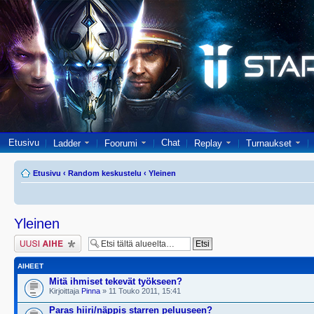
Etusivu
Chat
Ladder
Foorumi
Replay
Turnaukset
Etusivu
‹
Random keskustelu
‹
Yleinen
Yleinen
Lähetä uusi viesti
AIHEET
Mitä ihmiset tekevät työkseen?
Kirjoittaja
Pinna
» 11 Touko 2011, 15:41
Paras hiiri/näppis starren peluuseen?